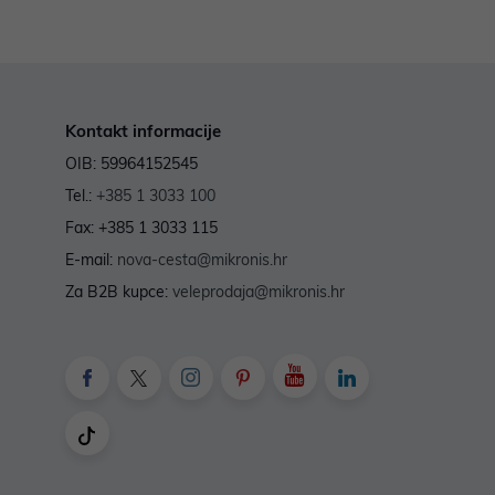
Kontakt informacije
OIB: 59964152545
Tel.:
+385 1 3033 100
Fax: +385 1 3033 115
E-mail:
nova-cesta@mikronis.hr
Za B2B kupce:
veleprodaja@mikronis.hr