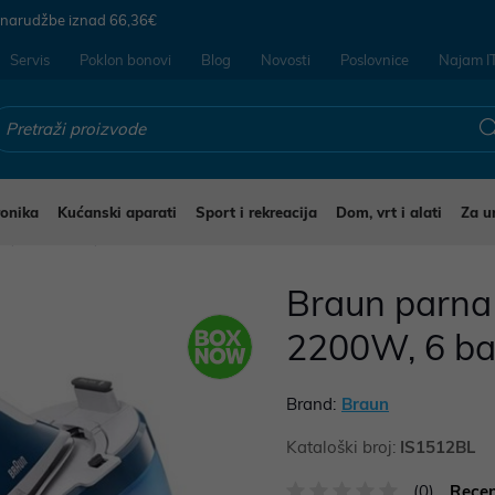
 narudžbe iznad
66,36€
Servis
Poklon bonovi
Blog
Novosti
Poslovnice
Najam I
ronika
Kućanski aparati
Sport i rekreacija
Dom, vrt i alati
Za u
i
Glačala
Braun parna
2200W, 6 ba
Brand:
Braun
Kataloški broj:
IS1512BL
(0)
Recen