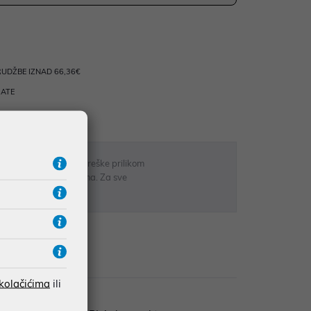
UDŽBE IZNAD 66,36€
RATE
 u opisu proizvoda, greške prilikom
sti odgovarati artiklima. Za sve
r
zije
 kolačićima
ili