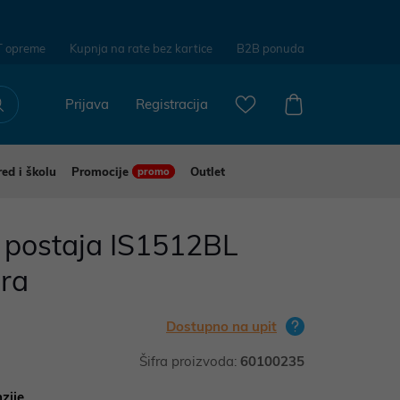
T opreme
Kupnja na rate bez kartice
B2B ponuda
Prijava
Registracija
red i školu
Promocije
Outlet
promo
 postaja IS1512BL
ra
Dostupno na upit
Šifra proizvoda:
60100235
zije