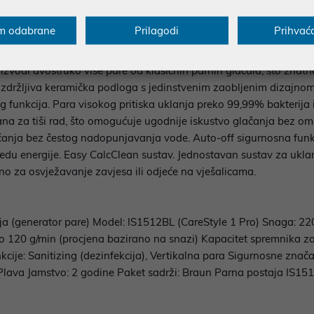
mpaktna snaga, tihi rad i higijenska čistoća rublja! Braun Ca
je s minimalnom bukom. Unatoč manjim dimenzijama, nudi impresi
m odabrane
Prilagodi
Prihvać
ehnologiji, proizvodi dvostruko više pare od klasičnih glačala, a
re (6 bara). Visoki tlak pare osigurava dubinsko prodiranje u tka
zvodi dvostruko više pare od klasičnih parnih glačala, što znatn
držljiva keramička podloga s jedinstvenim zaobljenim dizajnom k
 funkcija. Para visokog pritiska uklanja preko 99,99% bakterija i 
rana za tiši rad, što omogućuje ugodnije iskustvo glačanja bez om
anja bez čestog nadopunjavanja vode. Auto-off sigurnosna funkc
tedu energije. Easy CalcClean sustav. Jednostavan sustav za uk
no za osvježavanje zavjesa ili odjeće na vješalicama.
taja (generator pare) Model: IS1512BL (CareStyle 1 Pro) Snaga: 22
Do 120 g/min (procjena bazirano na snazi) Kapacitet spremnika z
ije: Sanitizing (dezinfekcija), Vertikalna para Sigurnosne znača
/ Plava Jamstvo: 2 godine Paket sadrži: Braun Parna postaja IS1