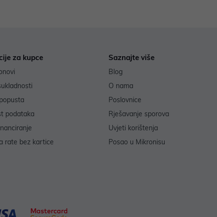
cije za kupce
Saznajte više
onovi
Blog
sukladnosti
O nama
popusta
Poslovnice
st podataka
Rješavanje sporova
inanciranje
Uvjeti korištenja
 rate bez kartice
Posao u Mikronisu