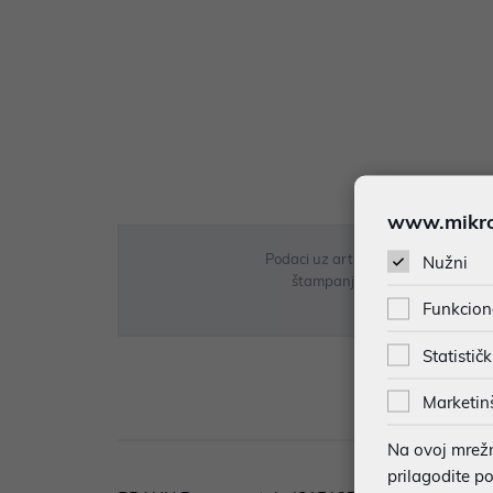
www.mikron
Podaci uz artikle su prezentirani 
Nužni
štampanja te promjene u dostupn
Funkcion
Statističk
Marketin
Opi
Na ovoj mrežno
prilagodite p