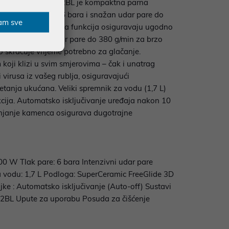
reStyle 1 Pro IS1512BL je kompaktna parna
van tlak pare od 6 bara i snažan udar pare do
am sve
 tihi rad i higijenska funkcija osiguravaju ugodno
ninu, uz snažan udar pare do 380 g/min za brzo
o skraćuje vrijeme potrebno za glačanje.
oji klizi u svim smjerovima – čak i unatrag
virusa iz vašeg rublja, osiguravajući
etanja ukućana. Veliki spremnik za vodu (1,7 L)
ija. Automatsko isključivanje uređaja nakon 10
lanjanje kamenca osigurava dugotrajne
00 W Tlak pare: 6 bara Intenzivni udar pare
a vodu: 1,7 L Podloga: SuperCeramic FreeGlide 3D
jke : Automatsko isključivanje (Auto-off) Sustavi
512BL Upute za uporabu Posuda za čišćenje