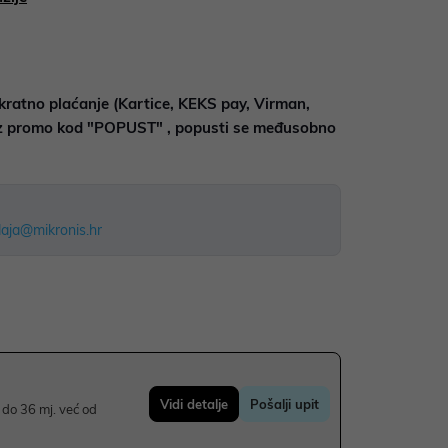
kratno plaćanje (Kartice, KEKS pay, Virman,
uz promo kod "POPUST" , popusti se međusobno
aja@mikronis.hr
Vidi detalje
Pošalji upit
do 36 mj. već od