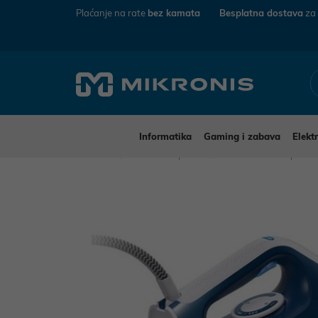
Plaćanje na rate
bez kamata
Besplatna dostava
za
Informatika
Gaming i zabava
Elekt
Mikronis
Kućanski aparati
Mali kućanski aparat