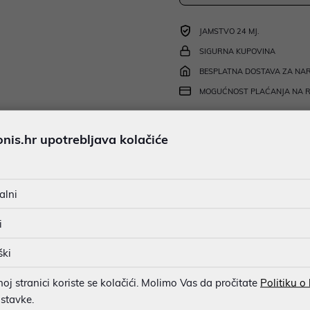
JAMSTVO 24 MJ.
SIGURNA KUPOVINA
BESPLATNA DOSTAVA ZA NAR
MOGUĆNOST PLAĆANJA NA 
is.hr upotrebljava kolačiće
u dobroj namjeri. Mikronis d.o.o. ne odgovara za eventualne pogreške nastale
osti i cijene. Slike artikala su ilustrativne prirode te ne moraju u potpuno
eventualne nejasnoće možete nas kontaktirati na
web-prodaja@mikronis.h
alni
i
ški
s
Specifikacija
Raspoloživost
Recen
j stranici koriste se kolačići. Molimo Vas da pročitate
Politiku o
ostavke.