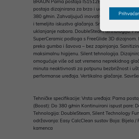
BRAUN Parna postaja IS1512BL CareStyle 1 Pro Ko
postaja dizajnirana za brzo i učinkovito glačan
Prihvaća
380 g/min. Zahvaljujući inovativnoj DoubleSteam t
i temeljito iskustvo glačanja. Snažna izvedba pa
uklanjanje nabora. DoubleSteam tehnologija. Proi
SuperCeramic podloga s FreeGlide 3D dizajnom. Iz
preko gumba i šavova – bez zapinjanja. Sanitizing
maksimalnu higijenu. Silent tehnologija. Dizajni
omogućuje više od sat vremena neprekidnog glač
minuta neaktivnosti za potpunu bezbrižnost i uš
performanse uređaja. Vertikalno glačanje. Savrše
Tehničke specifikacije: Vrsta uređaja: Parna pos
(Boost): Do 380 g/min Kontinuirani ispust pare: 
Tehnologija: DoubleSteam, Silent Technology Funkc
održavanja: Easy CalcClean sustav Boja: Bijela 
kamenca