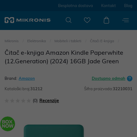
Besplatna dostava
Kontakt
Blog
Mikronis
Elektronika
Mobiteli i tableti
Čitači E-knjiga
Čitač e-knjiga Amazon Kindle Paperwhite
(12.Generation) (2024) 16GB Jade Green
Brand:
Amazon
Dostupno odmah
Kataloški broj:
31212
Šifra proizvoda:
32210031
(0)
Recenzije