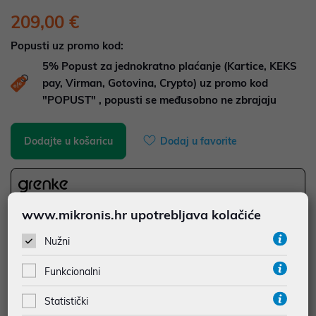
209,00 €
Popusti uz promo kod:
5%
Popust za jednokratno plaćanje (Kartice, KEKS
pay, Virman, Gotovina, Crypto) uz promo kod
"POPUST" , popusti se međusobno ne zbrajaju
Dodajte u košaricu
Dodaj u favorite
najam za pravne osobe od 12 do 36 mj. već od
5,81 €
www.mikronis.hr upotrebljava kolačiće
Vidi detalje
Pošalji upit
Nužni
Funkcionalni
JAMSTVO 12 MJ.
SIGURNA KUPOVINA
Statistički