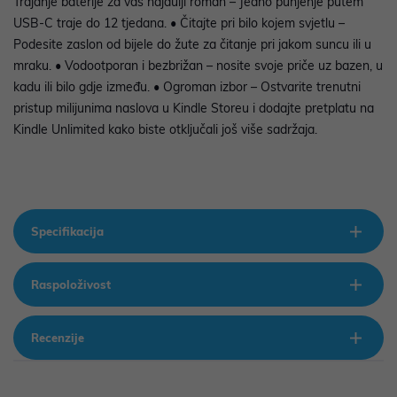
Trajanje baterije za vaš najdulji roman – Jedno punjenje putem
USB-C traje do 12 tjedana. • Čitajte pri bilo kojem svjetlu –
Podesite zaslon od bijele do žute za čitanje pri jakom suncu ili u
mraku. • Vodootporan i bezbrižan – nosite svoje priče uz bazen, u
kadu ili bilo gdje između. • Ogroman izbor – Ostvarite trenutni
pristup milijunima naslova u Kindle Storeu i dodajte pretplatu na
Kindle Unlimited kako biste otključali još više sadržaja.
Specifikacija
Raspoloživost
Recenzije