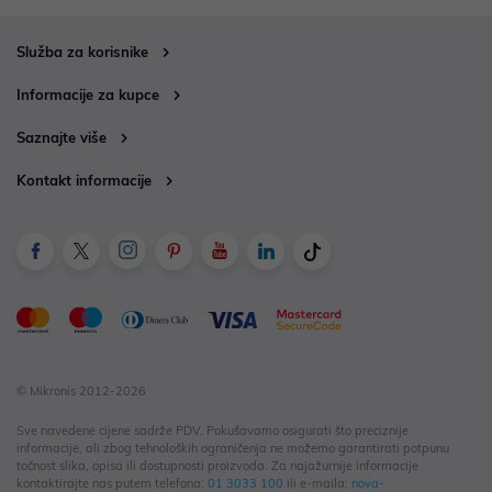
Služba za korisnike
Informacije za kupce
Saznajte više
Kontakt informacije
© Mikronis 2012-2026
Sve navedene cijene sadrže PDV. Pokušavamo osigurati što preciznije
informacije, ali zbog tehnoloških ograničenja ne možemo garantirati potpunu
točnost slika, opisa ili dostupnosti proizvoda. Za najažurnije informacije
kontaktirajte nas putem telefona:
01 3033 100
ili e-maila:
nova-