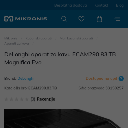
Besplatna dostava
Kontakt
Blog
Mikronis
Kućanski aparati
Mali kućanski aparati
Aparati za kavu
DeLonghi aparat za kavu ECAM290.83.TB
Magnifica Evo
Brand:
DeLonghi
Dostupno na upit
Kataloški broj:
ECAM290.83.TB
Šifra proizvoda:
33150257
(0)
Recenzije