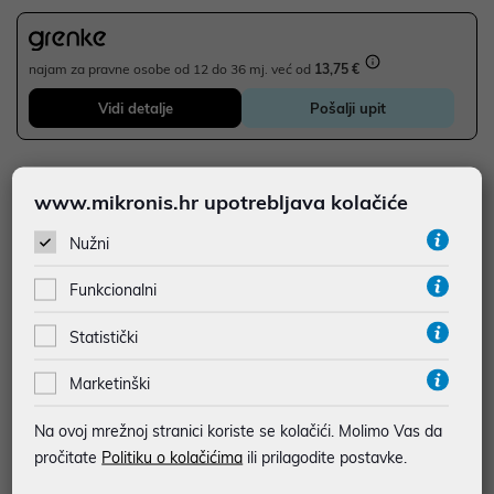
najam za pravne osobe od 12 do 36 mj. već od
13,75 €
Vidi detalje
Pošalji upit
JAMSTVO 24 MJ.
www.mikronis.hr upotrebljava kolačiće
SIGURNA KUPOVINA
Nužni
BESPLATNA DOSTAVA ZA NARUDŽBE IZNAD 66,36€
MOGUĆNOST PLAĆANJA NA RATE
Funkcionalni
Statistički
Podaci uz artikle su prezentirani u dobroj namjeri. Mikronis d.o.o. ne
odgovara za eventualne pogreške nastale u opisu proizvoda, greške
Marketinški
prilikom štampanja te promjene u dostupnosti i cijene. Slike artikala su
ilustrativne prirode te ne moraju u potpunosti odgovarati artiklima. Za sve
eventualne nejasnoće možete nas kontaktirati na
Na ovoj mrežnoj stranici koriste se kolačići. Molimo Vas da
web-prodaja@mikronis.hr
pročitate
Politiku o kolačićima
ili prilagodite postavke.