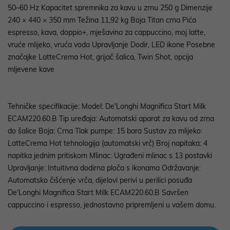
50–60 Hz Kapacitet spremnika za kavu u zrnu 250 g Dimenzije
240 × 440 × 350 mm Težina 11,92 kg Boja Titan crna Pića
espresso, kava, doppio+, mješavina za cappuccino, moj latte,
vruće mlijeko, vruća voda Upravljanje Dodir, LED ikone Posebne
značajke LatteCrema Hot, grijač šalica, Twin Shot, opcija
mljevene kave
Tehničke specifikacije: Model: De'Longhi Magnifica Start Milk
ECAM220.60.B Tip uređaja: Automatski aparat za kavu od zrna
do šalice Boja: Crna Tlak pumpe: 15 bara Sustav za mlijeko:
LatteCrema Hot tehnologija (automatski vrč) Broj napitaka: 4
napitka jednim pritiskom Mlinac: Ugrađeni mlinac s 13 postavki
Upravljanje: Intuitivna dodirna ploča s ikonama Održavanje:
Automatsko čišćenje vrča, dijelovi perivi u perilici posuđa
De'Longhi Magnifica Start Milk ECAM220.60.B Savršen
cappuccino i espresso, jednostavno pripremljeni u vašem domu.