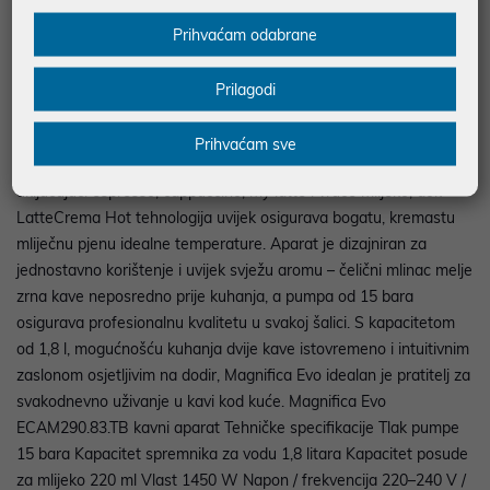
Opis
Prihvaćam odabrane
Aparat za kavu De'Longhi Magnifica Evo ECAM290.83.TB
Prilagodi
De'Longhi Magnifica Evo ECAM290.83.TB kombinira moderan
dizajn od titana s naprednim značajkama za savršenu kavu.
Prihvaćam sve
Jednim dodirom možete birati između sedam popularnih napitaka,
uključujući espresso, cappuccino, my latte i vruće mlijeko, dok
LatteCrema Hot tehnologija uvijek osigurava bogatu, kremastu
mliječnu pjenu idealne temperature. Aparat je dizajniran za
jednostavno korištenje i uvijek svježu aromu – čelični mlinac melje
zrna kave neposredno prije kuhanja, a pumpa od 15 bara
osigurava profesionalnu kvalitetu u svakoj šalici. S kapacitetom
od 1,8 l, mogućnošću kuhanja dvije kave istovremeno i intuitivnim
zaslonom osjetljivim na dodir, Magnifica Evo idealan je pratitelj za
svakodnevno uživanje u kavi kod kuće. Magnifica Evo
ECAM290.83.TB kavni aparat Tehničke specifikacije Tlak pumpe
15 bara Kapacitet spremnika za vodu 1,8 litara Kapacitet posude
za mlijeko 220 ml Vlast 1450 W Napon / frekvencija 220–240 V /