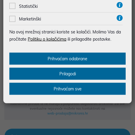
Statistički
najam za pravne osobe od 12 do 36 mj. već od
1,25 €
Marketinški
Vidi detalje
Pošalji upit
Na ovoj mrežnoj stranici koriste se kolačići. Molimo Vas da
pročitate
Politiku o kolačićima
ili prilagodite postavke.
JAMSTVO 24 MJ.
SIGURNA KUPOVINA
Prihvaćam odabrane
BESPLATNA DOSTAVA ZA NARUDŽBE IZNAD 66,36€
MOGUĆNOST PLAĆANJA NA RATE
Prilagodi
Prihvaćam sve
Podaci uz artikle su prezentirani u dobroj namjeri. Mikronis d.o.o. ne
odgovara za eventualne pogreške nastale u opisu proizvoda, greške
prilikom štampanja te promjene u dostupnosti i cijene. Slike artikala su
ilustrativne prirode te ne moraju u potpunosti odgovarati artiklima. Za sve
eventualne nejasnoće možete nas kontaktirati na
web-prodaja@mikronis.hr