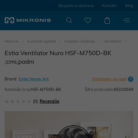
Besplatna dostava
Kontakt
Blog
Mikronis
Kućanski aparati
Grijanje i hlađenje
Ventilatori
Estia Ventilator Nuro HSF-M750D-BK
;crni,podni
Brand:
Estia Home Art
Dostupno na upit
Kataloški broj:
HSF-M750D-BK
Šifra proizvoda:
60220049
(0)
Recenzije