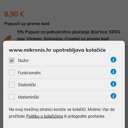
8,90 €
Popusti uz promo kod:
5%
Popust za jednokratno plaćanje (Kartice, KEKS
pay, Virman, Gotovina, Crypto) uz promo kod
"POPUST" , popusti se međusobno ne zbrajaju
www.mikronis.hr upotrebljava kolačiće
Nužni
DOSTUPNOST NA UPIT
Pošaljite upit na
web-prodaja@mikronis.hr
Funkcionalni
Statistički
Dodaj u favorite
Marketinški
Na ovoj mrežnoj stranici koriste se kolačići. Molimo Vas da
najam za pravne osobe od 12 do 36 mj. već od
0,25 €
pročitate
Politiku o kolačićima
ili prilagodite postavke.
Vidi detalje
Pošalji upit