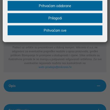
Prihvaćam odabrane
JAMSTVO 12 MJ.
Prilagodi
SIGURNA KUPOVINA
BESPLATNA DOSTAVA ZA NARUDŽBE IZNAD 66,36€
Prihvaćam sve
MOGUĆNOST PLAĆANJA NA RATE
Podaci uz artikle su prezentirani u dobroj namjeri. Mikronis d.o.o. ne
odgovara za eventualne pogreške nastale u opisu proizvoda, greške
prilikom štampanja te promjene u dostupnosti i cijene. Slike artikala su
ilustrativne prirode te ne moraju u potpunosti odgovarati artiklima. Za sve
eventualne nejasnoće možete nas kontaktirati na
web-prodaja@mikronis.hr
Opis