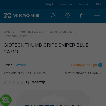
Besplatna dostava
Kontakt
Blog
Mikronis
Gaming i zabava
Gaming periferija
Gamepad i joystick
GIOTECK THUMB GRIPS SNIPER BLUE
CAMO
Brand:
Gioteck
Dostupno na upit
Kataloški broj:
812313011075
Šifra proizvoda:
33160285
(0)
Recenzije