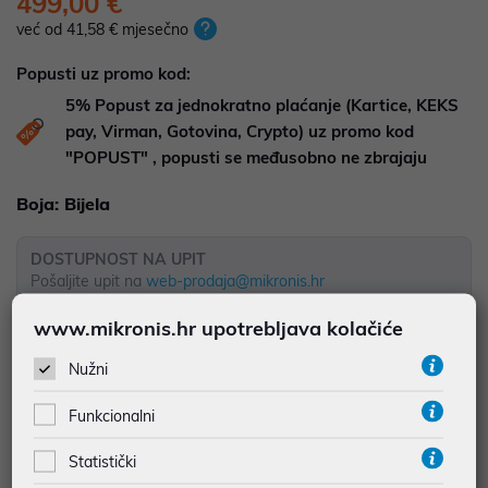
499,00 €
već od 41,58 € mjesečno
Popusti uz promo kod:
5%
Popust za jednokratno plaćanje (Kartice, KEKS
pay, Virman, Gotovina, Crypto) uz promo kod
"POPUST" , popusti se međusobno ne zbrajaju
Boja:
Bijela
DOSTUPNOST NA UPIT
Pošaljite upit na
web-prodaja@mikronis.hr
www.mikronis.hr upotrebljava kolačiće
Dodaj u favorite
Nužni
Funkcionalni
najam za pravne osobe od 12 do 36 mj. već od
13,86 €
Statistički