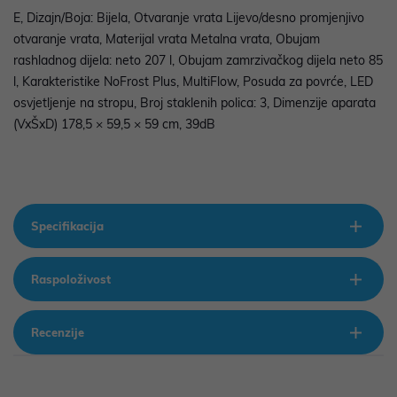
E, Dizajn/Boja: Bijela, Otvaranje vrata Lijevo/desno promjenjivo
otvaranje vrata, Materijal vrata Metalna vrata, Obujam
rashladnog dijela: neto 207 l, Obujam zamrzivačkog dijela neto 85
l, Karakteristike NoFrost Plus, MultiFlow, Posuda za povrće, LED
osvjetljenje na stropu, Broj staklenih polica: 3, Dimenzije aparata
(VxŠxD) 178,5 × 59,5 × 59 cm, 39dB
Specifikacija
Raspoloživost
Recenzije