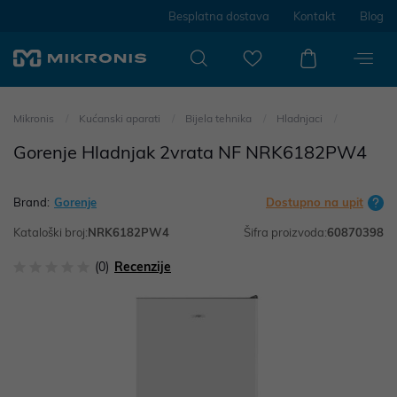
Besplatna dostava
Kontakt
Blog
Mikronis
Kućanski aparati
Bijela tehnika
Hladnjaci
Gorenje Hladnjak 2vrata NF NRK6182PW4
Brand:
Gorenje
Dostupno na upit
Kataloški broj:
NRK6182PW4
Šifra proizvoda:
60870398
(0)
Recenzije