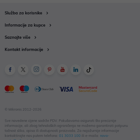
Služba za korisnike
Informacije za kupce
Saznajte više
Kontakt informacije
© Mikronis 2012-2026
Sve navedene cijene sadrže PDV. Pokušavamo osigurati što preciznije
informacije, ali zbog tehnoloških ograničenja ne možemo garantirati potpunu
točnost slika, opisa ili dostupnosti proizvoda. Za najažurnije informacije
kontaktirajte nas putem telefona:
01 3033 100
ili e-maila:
nova-