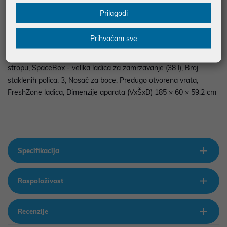
dijela: 204 l, Obujam zamrzivačkog dijela: 96 l, Karakteristike:
Prilagodi
Total NoFrost, LED Zaslon, IonAir s MultiFlow 360, AdaptTech:
Pametni sistem prilagođavanja, Ladica za povrće s kontrolom
Prihvaćam sve
vlažnosti MoistControl, FastFreeze sklopka za brzo zamrzavanje,
Polica za boce sa fiksnim držačem, Slot In, LED osvjetljenje na
stropu, SpaceBox - velika ladica za zamrzavanje (38 l), Broj
staklenih polica: 3, Nosač za boce, Predugo otvorena vrata,
FreshZone ladica, Dimenzije aparata (VxŠxD) 185 × 60 × 59,2 cm
Specifikacija
Raspoloživost
Recenzije