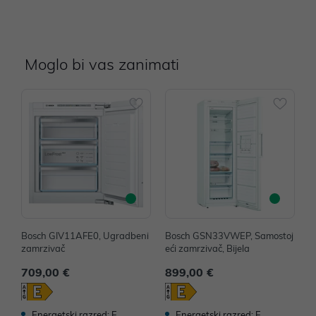
Moglo bi vas zanimati
Bosch GIV11AFE0, Ugradbeni
Bosch GSN33VWEP, Samostoj
B
zamrzivač
eći zamrzivač, Bijela
e
709,00 €
899,00 €
1
Energetski razred: E
Energetski razred: E