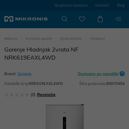
Besplatna dostava
Kontakt
Blog
Mikronis
Kućanski aparati
Bijela tehnika
Hladnjaci
Gorenje Hladnjak 2vrata NF
NRK619EAXL4WD
Brand:
Gorenje
Dostupno po narudžbi
Kataloški broj:
NRK619EAXL4WD
Šifra proizvoda:
60870404
(0)
Recenzije