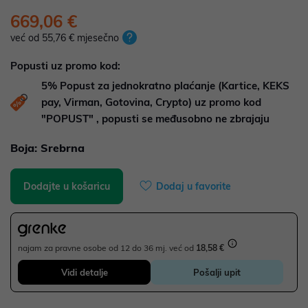
669,06 €
već od 55,76 € mjesečno
Popusti uz promo kod:
5%
Popust za jednokratno plaćanje (Kartice, KEKS
pay, Virman, Gotovina, Crypto) uz promo kod
"POPUST" , popusti se međusobno ne zbrajaju
Boja:
Srebrna
Dodajte u košaricu
Dodaj u favorite
najam za pravne osobe od 12 do 36 mj. već od
18,58 €
Vidi detalje
Pošalji upit