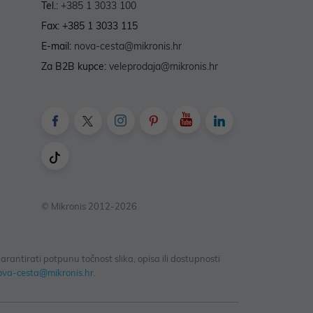
Tel.:
+385 1 3033 100
Fax: +385 1 3033 115
E-mail:
nova-cesta@mikronis.hr
Za B2B kupce:
veleprodaja@mikronis.hr
© Mikronis 2012-2026
antirati potpunu točnost slika, opisa ili dostupnosti
ova-cesta@mikronis.hr
.