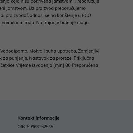
ćenja koja nisu pokrivena jamstvom. Preporučuje
iveni jamstvom. Uz proizvod preporučujemo
di proizvođač odnosi se na korištenje u ECO
im vremenom rada. Na trajanje baterije mogu
e, Vodootporno, Mokra i suha upotreba, Zamjenjivi
k za punjenje, Nastavak za proreze, Priključna
a četkice Vrijeme izvođenja [min] 80 Preporučena
Kontakt informacije
OIB: 59964152545