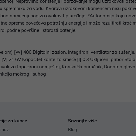
načeno). Nepravilno korištenje i održavanje mogu uzrokovati ošte
vode u spremniku za vodu. Kvarovi uzrokovani kamencem nisu pokr
ebno namijenjenog za ovakav tip uređaja. *Autonomija koju navo
atne opreme povećava potrošnju energije i može rezultirati krać
era, podne površine i starosti baterije.
elom) [W] 480 Digitalni zaslon, Integrirani ventilator za sušenj
[V] 21.6V Kapacitet kante za smeće [l] 0.3 Uključeni pribor Stala
avak za tapecirani namještaj, Korisnički priručnik, Dodatna glav
unkcija mokrog i suhog
cije za kupce
Saznajte više
onovi
Blog