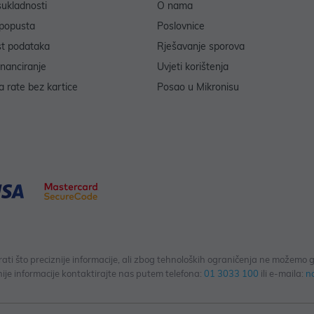
sukladnosti
O nama
popusta
Poslovnice
st podataka
Rješavanje sporova
inanciranje
Uvjeti korištenja
 rate bez kartice
Posao u Mikronisu
 što preciznije informacije, ali zbog tehnoloških ograničenja ne možemo gar
ije informacije kontaktirajte nas putem telefona:
01 3033 100
ili e-maila:
n