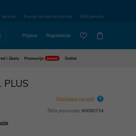
T opreme
Kupnja na rate bez kartice
B2B ponuda
Prijava
Registracija
red i školu
Promocije
Outlet
promo
 PLUS
Dostupno na upit
Šifra proizvoda:
60090734
zije