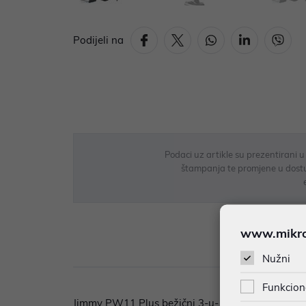
Podijeli na
Podaci uz artikle su prezentirani 
štampanja te promjene u dostupn
www.mikron
Opi
Nužni
Funkcion
Jimmy PW11 Plus bežični 3-u-1 usisivač za suho 