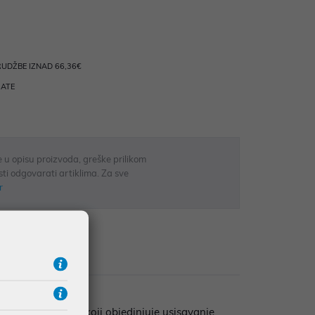
UDŽBE IZNAD 66,36€
RATE
 u opisu proizvoda, greške prilikom
sti odgovarati artiklima. Za sve
r
zije
i 3-u-1 uređaj koji objedinjuje usisavanje,