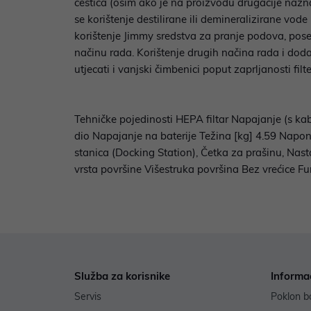
čestica (osim ako je na proizvodu drugačije naz
se korištenje destilirane ili demineralizirane 
korištenje Jimmy sredstva za pranje podova, pos
načinu rada. Korištenje drugih načina rada i dod
utjecati i vanjski čimbenici poput zaprljanosti filt
Tehničke pojedinosti HEPA filtar Napajanje (s kab
dio Napajanje na baterije Težina [kg] 4.59 Napon 
stanica (Docking Station), Četka za prašinu, Nast
vrsta površine Višestruka površina Bez vrećice F
Služba za korisnike
Informa
Servis
Poklon b