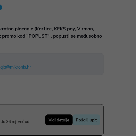
kratno plaćanje (Kartice, KEKS pay, Virman,
uz promo kod "POPUST" , popusti se međusobno
aja@mikronis.hr
Vidi detalje
Pošalji upit
do 36 mj. već od