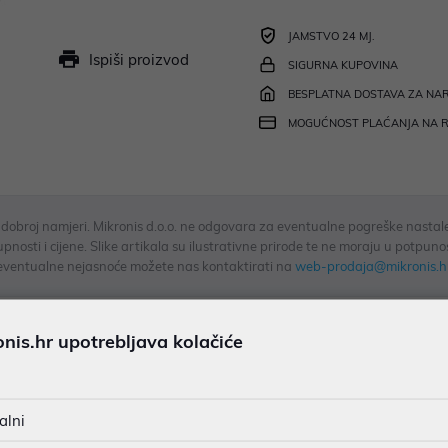
JAMSTVO 24 MJ.
Ispiši proizvod
SIGURNA KUPOVINA
BESPLATNA DOSTAVA ZA NAR
MOGUĆNOST PLAĆANJA NA 
u dobroj namjeri. Mikronis d.o.o. ne odgovara za eventualne pogreške nastale
osti i cijene. Slike artikala su ilustrativne prirode te ne moraju u potpuno
eventualne nejasnoće možete nas kontaktirati na
web-prodaja@mikronis.h
is.hr upotrebljava kolačiće
s
Specifikacija
Raspoloživost
Recen
alni
i mokro čišćenje Predstavljamo JIMMY PW11 Plus – pametni bežičn