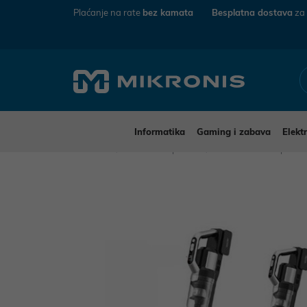
Plaćanje na rate
bez kamata
Besplatna dostava
za
Informatika
Gaming i zabava
Elekt
Mikronis
Kućanski aparati
Mali kućanski aparat