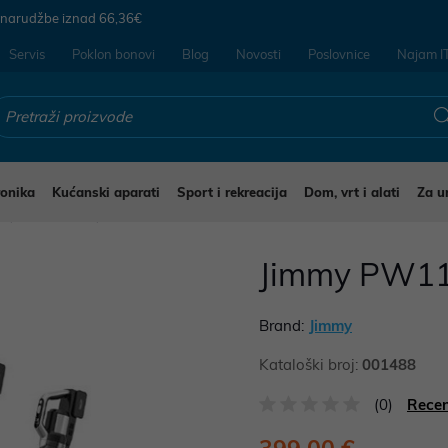
 narudžbe iznad
66,36€
Servis
Poklon bonovi
Blog
Novosti
Poslovnice
Najam I
ronika
Kućanski aparati
Sport i rekreacija
Dom, vrt i alati
Za u
i
Usisavači
Jimmy PW11
Brand:
Jimmy
Kataloški broj:
001488
(0)
Recen