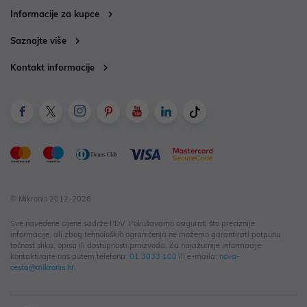
Informacije za kupce
Saznajte više
Kontakt informacije
© Mikronis 2012-2026
Sve navedene cijene sadrže PDV. Pokušavamo osigurati što preciznije
informacije, ali zbog tehnoloških ograničenja ne možemo garantirati potpunu
točnost slika, opisa ili dostupnosti proizvoda. Za najažurnije informacije
kontaktirajte nas putem telefona:
01 3033 100
ili e-maila:
nova-
cesta@mikronis.hr
.