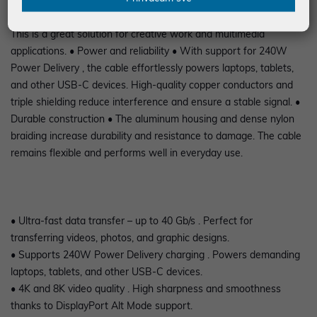
video quality • DisplayPort Alt Mode support allows you to
connect a monitor or projector with resolutions up to 8K@60Hz.
This is a great solution for creative work and multimedia
applications. • Power and reliability • With support for 240W
Power Delivery , the cable effortlessly powers laptops, tablets,
and other USB-C devices. High-quality copper conductors and
triple shielding reduce interference and ensure a stable signal. •
Durable construction • The aluminum housing and dense nylon
braiding increase durability and resistance to damage. The cable
remains flexible and performs well in everyday use.
• Ultra-fast data transfer – up to 40 Gb/s . Perfect for
transferring videos, photos, and graphic designs.
• Supports 240W Power Delivery charging . Powers demanding
laptops, tablets, and other USB-C devices.
• 4K and 8K video quality . High sharpness and smoothness
thanks to DisplayPort Alt Mode support.