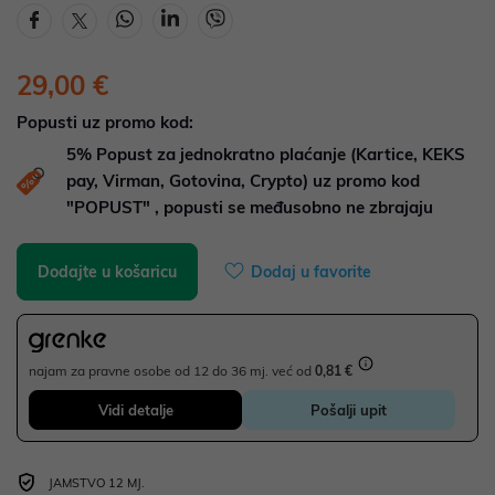
29,00 €
Popusti uz promo kod:
5%
Popust za jednokratno plaćanje (Kartice, KEKS
pay, Virman, Gotovina, Crypto) uz promo kod
"POPUST" , popusti se međusobno ne zbrajaju
Dodajte u košaricu
Dodaj u favorite
najam za pravne osobe od 12 do 36 mj. već od
0,81 €
Vidi detalje
Pošalji upit
JAMSTVO 12 MJ.