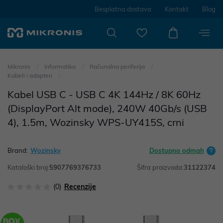
Besplatna dostava
Kontakt
Blog
Mikronis
Informatika
Računalna periferija
Kabeli i adapteri
Kabel USB C - USB C 4K 144Hz / 8K 60Hz
(DisplayPort Alt mode), 240W 40Gb/s (USB
4), 1.5m, Wozinsky WPS-UY415S, crni
Brand:
Wozinsky
Dostupno odmah
Kataloški broj:
5907769376733
Šifra proizvoda:
31122374
(0)
Recenzije