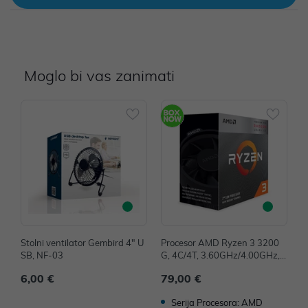
Moglo bi vas zanimati
Stolni ventilator Gembird 4" U
Procesor AMD Ryzen 3 3200
M
SB, NF-03
G, 4C/4T, 3.60GHz/4.00GHz, 4
D
MB, Socket AM4, YD3200C5F
y
6,00 €
79,00 €
7
HBOX
2
Serija Procesora: AMD