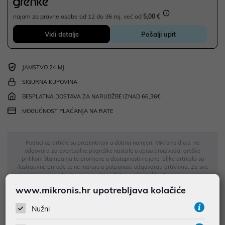
najam za pravne osobe od 12 do 36 mj. već od
5,00 €
Vidi detalje
Pošalji upit
JAMSTVO 24 MJ.
SIGURNA KUPOVINA
BESPLATNA DOSTAVA ZA NARUDŽBE IZNAD 66,36€
MOGUĆNOST PLAĆANJA NA RATE
Podaci uz artikle su prezentirani u dobroj namjeri. Mikronis d.o.o. ne
odgovara za eventualne pogreške nastale u opisu proizvoda, greške
prilikom štampanja te promjene u dostupnosti i cijene. Slike artikala su
ilustrativne prirode te ne moraju u potpunosti odgovarati artiklima. Za sve
eventualne nejasnoće možete nas kontaktirati na
web-prodaja@mikronis.hr
www.mikronis.hr upotrebljava kolačiće
Nužni
Opis