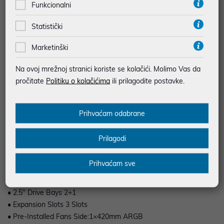
Funkcionalni
The CH780 is a majestic premium ATX Max case that places an
Statistički
emphasis on displaying the beauty of the high-end hardware
Marketinški
inside. Air flow and radiator compatibility are not ignored, as
there are a plethora of fan and radiator combinations. Beauty
Na ovoj mrežnoj stranici koriste se kolačići. Molimo Vas da
and air flow without the need for a mesh front panel.
pročitate
Politiku o kolačićima
ili prilagodite postavke.
Prihvaćam odabrane
• Product Dimensions 528×250×551mm(L×W×H)
• Net Weight 13.7Kg
Prilagodi
• Materials ABS+SPCC+Tempered Glass
• Motherboard Support Mini-ITX / M-ATX / ATX / E-ATX
Prihvaćam sve
• Front I/O Ports USB3.0×4?Audio×1?Gen2 Type-C×1
• 3.5" Drive Bays 2
• 2.5" Drive Bays 2+1
• Expansion Slots 3 Slots
• Pre-Installed Fans Side:1×420mm ARGB