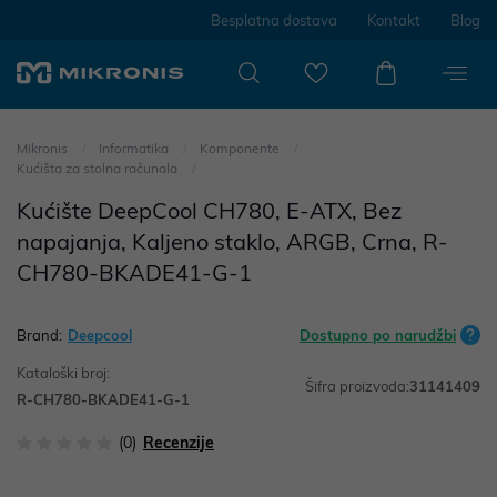
Besplatna dostava
Kontakt
Blog
Mikronis
Informatika
Komponente
Kućišta za stolna računala
Kućište DeepCool CH780, E-ATX, Bez
napajanja, Kaljeno staklo, ARGB, Crna, R-
CH780-BKADE41-G-1
Brand:
Deepcool
Dostupno po narudžbi
Kataloški broj:
Šifra proizvoda:
31141409
R-CH780-BKADE41-G-1
(0)
Recenzije