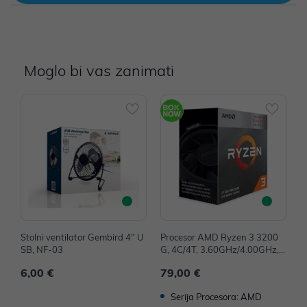
Moglo bi vas zanimati
Stolni ventilator Gembird 4" U
Procesor AMD Ryzen 3 3200
P
SB, NF-03
G, 4C/4T, 3.60GHz/4.00GHz, 4
4
MB, Socket AM4, YD3200C5F
M
6,00 €
79,00 €
1
HBOX
1
Serija Procesora: AMD