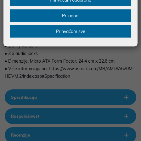
• I/O konektori:
• 2 x USB 2.0/1.1 ports
Prilagodi
• 1 x DisplayPort
• 1 x HDMI port
• 2 x USB 3.2 Gen 1 Type-A port
Prihvaćam sve
• 1 x USB 3.2 Gen1 Type-C port
• 1 x RJ-45 port
• 3 x audio jacks
• Dimenzije: Micro ATX Form Factor; 24.4 cm x 22.6 cm
• Više informacija na: https://www.asrock.com/MB/AMD/A620M-
HDVM.2/index.asp#Specification
Specifikacija
Raspoloživost
Recenzije