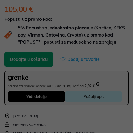
105,00 €
Popusti uz promo kod:
5%
Popust za jednokratno plaćanje (Kartice, KEKS
pay, Virman, Gotovina, Crypto) uz promo kod
"POPUST" , popusti se međusobno ne zbrajaju
Dodajte u košaricu
Dodaj u favorite
najam za pravne osobe od 12 do 36 mj. već od
2,92 €
Vidi detalje
Pošalji upit
JAMSTVO 36 MJ.
SIGURNA KUPOVINA