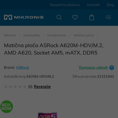
Besplatna dostava
Kontakt
Blog
Mikronis
Informatika
Komponente
Matične ploče
Matična ploča ASRock A620M-HDV/M.2,
AMD A620, Socket AM5, mATX, DDR5
Brand:
ASRock
Dostupno odmah
Kataloški broj:
A620M-HDV/M.2
Šifra proizvoda:
31151942
(0)
Recenzije