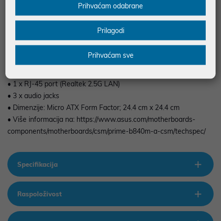
• Memorija: 4x DDR5 DIMM
Prihvaćam odabrane
• I/O konektori:
• 1 x HDMI port
Prilagodi
• 2 x DisplayPort
• 4 x USB 2.0
Prihvaćam sve
• 2 x USB 3.2 Gen 2 Type-A port
• 1 x USB 3.2 Gen 1 Type-C port
• 1 x RJ-45 port (Realtek 2.5G LAN)
• 3 x audio jacks
• Dimenzije: Micro ATX Form Factor; 24.4 cm x 24.4 cm
• Više informacija na: https://www.asus.com/motherboards-
components/motherboards/csm/prime-b840m-a-csm/techspec/
Specifikacija
Raspoloživost