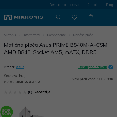
Besplatna dostava
Kontakt
Blog
Mikronis
Informatika
Komponente
Matične ploče
Matična ploča Asus PRIME B840M-A-CSM,
AMD B840, Socket AM5, mATX, DDR5
Brand:
Asus
Dostupno odmah
Kataloški broj:
Šifra proizvoda:
31151990
PRIME B840M-A-CSM
(0)
Recenzije