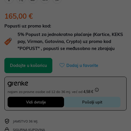
165,00 €
Popusti uz promo kod:
5%
Popust za jednokratno plaćanje (Kartice, KEKS
pay, Virman, Gotovina, Crypto) uz promo kod
"POPUST" , popusti se međusobno ne zbrajaju
Dodajte u košaricu
Dodaj u favorite
najam za pravne osobe od 12 do 36 mj. već od
4,58 €
Vidi detalje
Pošalji upit
JAMSTVO 36 MJ.
SIGURNA KUPOVINA