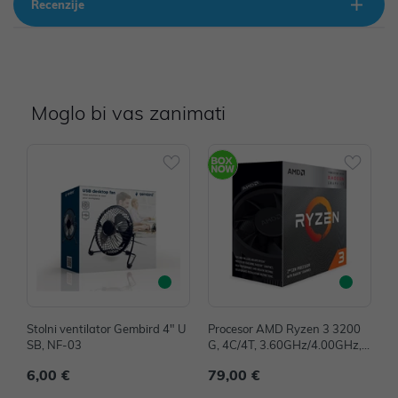
Recenzije
Moglo bi vas zanimati
Stolni ventilator Gembird 4" U
Procesor AMD Ryzen 3 3200
M
SB, NF-03
G, 4C/4T, 3.60GHz/4.00GHz, 4
D
MB, Socket AM4, YD3200C5F
y
6,00 €
79,00 €
7
HBOX
2