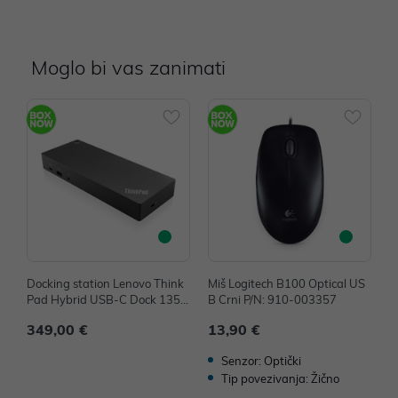
Moglo bi vas zanimati
Docking station Lenovo Think
Miš Logitech B100 Optical US
M
Pad Hybrid USB-C Dock 135
B Crni P/N: 910-003357
B
W P/N: 40AF0135EU
349,00 €
13,90 €
1
Senzor: Optički
Tip povezivanja: Žično