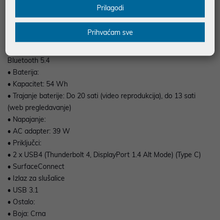
• Ulaz:
Prilagodi
• Tipkovnica: Pozadinsko osvjetljenje
• Touchpad: Precision Haptic touchpad, Copilot tipka
Prihvaćam sve
• Komunikacija:
• Bežično povezivanje: 802.11a/b/g/n/ac/ax/be (Wi-Fi 7),
Bluetooth 5.4
• Baterija:
• Kapacitet: 54 Wh
• Trajanje baterije: Do 20 sati (video reprodukcija), do 13 sati
(web pregledavanje)
• Napajanje:
• AC adapter: 39 W
• Priključci:
• 2 x USB4 (Thunderbolt 4, DisplayPort 1.4 Alt Mode) (Type C)
• SurfaceConnect
• Izlaz za slušalice
• USB 3.1
• Ostalo:
• Boja: Crna