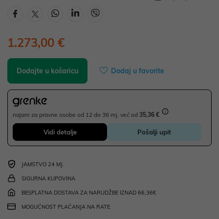
1.273,00 €
Dodajte u košaricu
Dodaj u favorite
najam za pravne osobe od 12 do 36 mj. već od
35,36 €
Vidi detalje
Pošalji upit
JAMSTVO 24 MJ.
SIGURNA KUPOVINA
BESPLATNA DOSTAVA ZA NARUDŽBE IZNAD 66,36€
MOGUĆNOST PLAĆANJA NA RATE