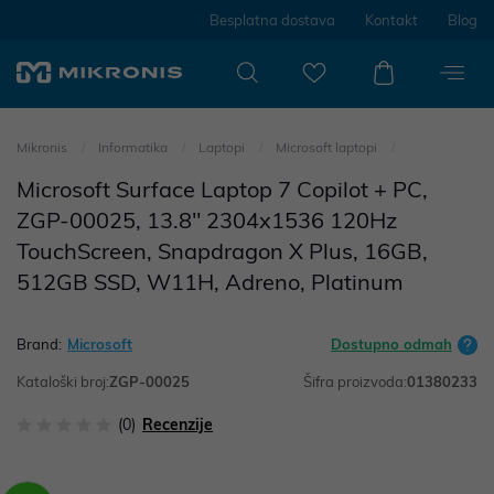
Besplatna dostava
Kontakt
Blog
Mikronis
Informatika
Laptopi
Microsoft laptopi
Microsoft Surface Laptop 7 Copilot + PC,
ZGP-00025, 13.8" 2304x1536 120Hz
TouchScreen, Snapdragon X Plus, 16GB,
512GB SSD, W11H, Adreno, Platinum
Brand:
Microsoft
Dostupno odmah
Kataloški broj:
ZGP-00025
Šifra proizvoda:
01380233
(0)
Recenzije