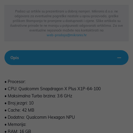
Podaci uz artikle su prezentirani u dobroj namjeri. Mikronis d.o.o. ne
odgovara za eventualne pogreške nastale u opisu proizvoda, greške
prilikom štampanja te promjene u dostupnosti i cijene. Slike artikala su
ilustrativne prirode te ne moraju u potpunosti odgovarati artiklima. Za sve
eventualne nejasnoće možete nas kontaktirati na
web-prodaja@mikronis.hr
Opis
• Procesor:
• CPU: Qualcomm Snapdragon X Plus X1P-64-100
• Maksimalna Turbo brzina: 3.6 GHz
• Broj jezgri: 10
• Cache: 42 MB
• Dodatno: Qualcomm Hexagon NPU
• Memorija:
• RAM: 16 GB