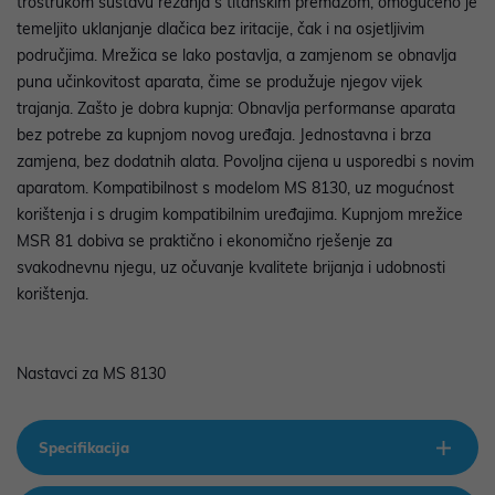
trostrukom sustavu rezanja s titanskim premazom, omogućeno je
temeljito uklanjanje dlačica bez iritacije, čak i na osjetljivim
područjima. Mrežica se lako postavlja, a zamjenom se obnavlja
puna učinkovitost aparata, čime se produžuje njegov vijek
trajanja. Zašto je dobra kupnja: Obnavlja performanse aparata
bez potrebe za kupnjom novog uređaja. Jednostavna i brza
zamjena, bez dodatnih alata. Povoljna cijena u usporedbi s novim
aparatom. Kompatibilnost s modelom MS 8130, uz mogućnost
korištenja i s drugim kompatibilnim uređajima. Kupnjom mrežice
MSR 81 dobiva se praktično i ekonomično rješenje za
svakodnevnu njegu, uz očuvanje kvalitete brijanja i udobnosti
korištenja.
Nastavci za MS 8130
Specifikacija