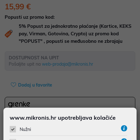
15,99 €
Popusti uz promo kod:
5%
Popust za jednokratno plaćanje (Kartice, KEKS
pay, Virman, Gotovina, Crypto) uz promo kod
"POPUST" , popusti se međusobno ne zbrajaju
DOSTUPNOST NA UPIT
Pošaljite upit na
web-prodaja@mikronis.hr
Dodaj u favorite
najam za pravne osobe od 12 do 36 mj. već od
0,44 €
www.mikronis.hr upotrebljava kolačiće
Vidi detalje
Pošalji upit
Nužni