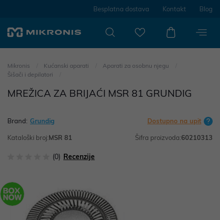
Besplatna dostava
Kontakt
Blog
Mikronis
Kućanski aparati
Aparati za osobnu njegu
Šišači i depilatori
MREŽICA ZA BRIJAĆI MSR 81 GRUNDIG
Brand:
Grundig
Dostupno na upit
Kataloški broj:
MSR 81
Šifra proizvoda:
60210313
(0)
Recenzije