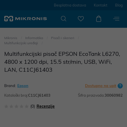
Besplatna dostava
Kontakt
Blog
Mikronis
Informatika
Pisači i skeneri
Multifunkcijski uređaji
Multifunkcijski pisač EPSON EcoTank L6270,
4800 x 1200 dpi, 15.5 str/min, USB, WiFi,
LAN, C11CJ61403
Brand:
Epson
Dostupno na upit
Kataloški broj:
C11CJ61403
Šifra proizvoda:
30060982
(0)
Recenzije