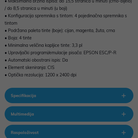
• Maksimalna brzina ispisa: do 15,5 stranica u minuti (crno-bijelo)
/ do 8,5 stranica u minuti (u boji)
• Konfiguracija spremnika s tintom: 4 pojedinačna spremnika s
tintom
• Podržana paleta tinte (boje): cijan, magenta, žuta, crna
• Boja: 4 tinte
• Minimalna veličina kapljice tinte: 3,3 pl
• Upravljački programi/emulacije pisača: EPSON ESC/P-R
• Automatski obostrani ispis: Da
• Element skeniranja: CIS
• Optička rezolucija: 1200 x 2400 dpi
Specifikacija
Multimedija
Raspoloživost