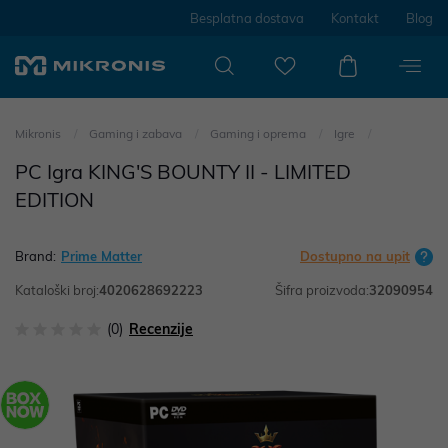
Besplatna dostava
Kontakt
Blog
Mikronis
Gaming i zabava
Gaming i oprema
Igre
PC Igra KING'S BOUNTY II - LIMITED
EDITION
Brand:
Prime Matter
Dostupno na upit
Kataloški broj:
4020628692223
Šifra proizvoda:
32090954
(0)
Recenzije