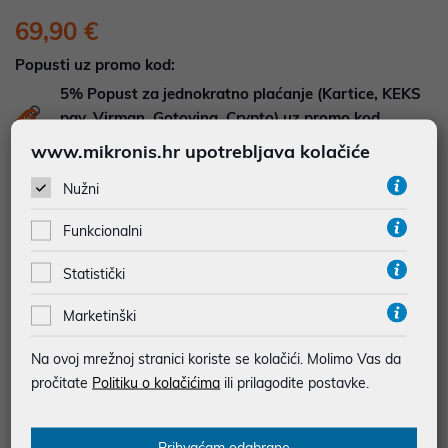
69,90 €
Popusti uz promo kod:
5%
Popust za jednokratno plaćanje (Kartice, KEKS
pay, Virman, Gotovina, Crypto) uz promo kod
"POPUST" , popusti se međusobno ne zbrajaju
www.mikronis.hr upotrebljava kolačiće
Nužni
DOSTUPNOST NA UPIT
Pošaljite upit na
web-prodaja@mikronis.hr
Funkcionalni
Statistički
Dodaj u favorite
Marketinški
Na ovoj mrežnoj stranici koriste se kolačići. Molimo Vas da
najam za pravne osobe od 12 do 36 mj. već od
1,94 €
pročitate
Politiku o kolačićima
ili prilagodite postavke.
Vidi detalje
Pošalji upit
Prihvaćam odabrane