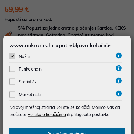
69,99 €
Popusti uz promo kod:
5%
Popust za jednokratno plaćanje (Kartice, KEKS
pay, Virman, Gotovina, Crypto) uz promo kod
"POPUST" , popusti se međusobno ne zbrajaju
www.mikronis.hr upotrebljava kolačiće
Nužni
DOSTUPNOST NA UPIT
Pošaljite upit na
web-prodaja@mikronis.hr
Funkcionalni
Statistički
Dodaj u favorite
Marketinški
Na ovoj mrežnoj stranici koriste se kolačići. Molimo Vas da
najam za pravne osobe od 12 do 36 mj. već od
1,94 €
pročitate
Politiku o kolačićima
ili prilagodite postavke.
Vidi detalje
Pošalji upit
Prihvaćam odabrane