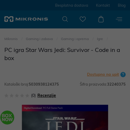
Besplatna dostava
Kontakt
Blog
Mikronis
Gaming i zabava
Gaming i oprema
Igre
PC igra Star Wars Jedi: Survivor - Code in a
box
Dostupno na upit
Kataloški broj:
5030938124375
Šifra proizvoda:
32240375
(0)
Recenzije