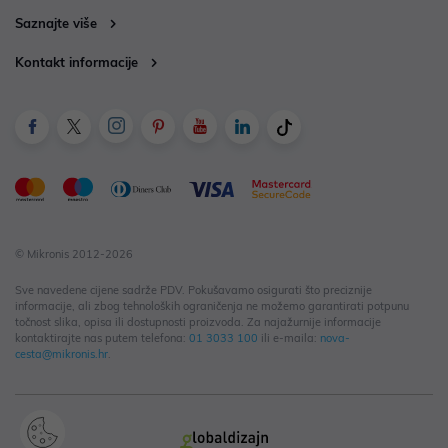
Saznajte više
Kontakt informacije
© Mikronis 2012-2026
Sve navedene cijene sadrže PDV. Pokušavamo osigurati što preciznije
informacije, ali zbog tehnoloških ograničenja ne možemo garantirati potpunu
točnost slika, opisa ili dostupnosti proizvoda. Za najažurnije informacije
kontaktirajte nas putem telefona:
01 3033 100
ili e-maila:
nova-
cesta@mikronis.hr
.