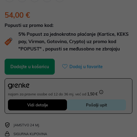
54,00 €
Popusti uz promo kod:
5%
Popust za jednokratno plaćanje (Kartice, KEKS
pay, Virman, Gotovina, Crypto) uz promo kod
"POPUST" , popusti se međusobno ne zbrajaju
Dodajte u košaricu
Dodaj u favorite
najam za pravne osobe od 12 do 36 mj. već od
1,50 €
Vidi detalje
Pošalji upit
JAMSTVO 24 MJ.
SIGURNA KUPOVINA