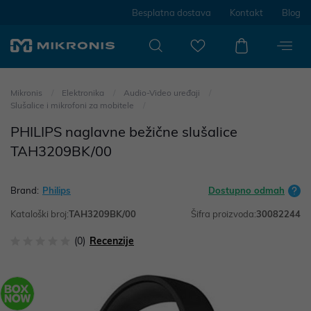
Besplatna dostava
Kontakt
Blog
Mikronis
Elektronika
Audio-Video uređaji
Slušalice i mikrofoni za mobitele
PHILIPS naglavne bežične slušalice
TAH3209BK/00
Brand:
Philips
Dostupno odmah
Kataloški broj:
TAH3209BK/00
Šifra proizvoda:
30082244
(0)
Recenzije