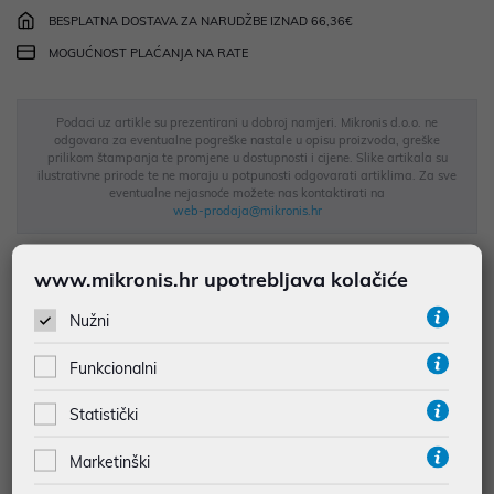
BESPLATNA DOSTAVA ZA NARUDŽBE IZNAD 66,36€
MOGUĆNOST PLAĆANJA NA RATE
Podaci uz artikle su prezentirani u dobroj namjeri. Mikronis d.o.o. ne
odgovara za eventualne pogreške nastale u opisu proizvoda, greške
prilikom štampanja te promjene u dostupnosti i cijene. Slike artikala su
ilustrativne prirode te ne moraju u potpunosti odgovarati artiklima. Za sve
eventualne nejasnoće možete nas kontaktirati na
web-prodaja@mikronis.hr
www.mikronis.hr upotrebljava kolačiće
Opis
Nužni
PHILIPS slušalice TAH3209BK/00 - Ove slušalice koje se
Funkcionalni
stavljaju na uši osiguravaju svakodnevnu udobnost. Pogonske
jedinice od 32 mm pružaju odličan zvuk, a dizajn koji se stavlja na
Statistički
uši osigurava dobru pasivnu zvučnu izolaciju. S do 25 sati
Marketinški
reprodukcije, ove bežične slušalice izdržat će mnoge popise za
reprodukciju. Potpuno se napune za samo 2 sata putem USB-C