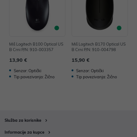
Miš Logitech B100 Optical US
Miš Logitech B170 Optical US
M
B Crni P/N: 910-003357
B Crni P/N: 910-004798
B
13,90 €
15,90 €
1
Senzor: Optički
Senzor: Optički
Tip povezivanja: Žično
Tip povezivanja: Žično
Služba za korisnike
Informacije za kupce