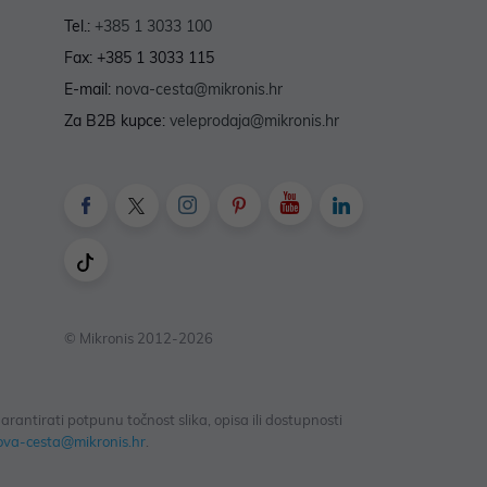
Tel.:
+385 1 3033 100
Fax: +385 1 3033 115
E-mail:
nova-cesta@mikronis.hr
Za B2B kupce:
veleprodaja@mikronis.hr
© Mikronis 2012-2026
antirati potpunu točnost slika, opisa ili dostupnosti
ova-cesta@mikronis.hr
.