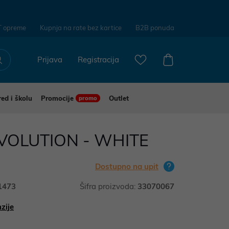
T opreme
Kupnja na rate bez kartice
B2B ponuda
Prijava
Registracija
red i školu
Promocije
Outlet
promo
VOLUTION - WHITE
Dostupno na upit
1473
Šifra proizvoda:
33070067
zije