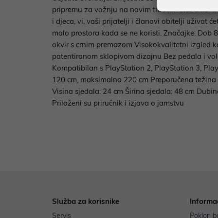
pripremu za vožnju na novim trkaćim stazama. Evol
i djeca, vi, vaši prijatelji i članovi obitelji uživ
malo prostora kada se ne koristi. Značajke: Dob 
okvir s crnim premazom Visokokvalitetni izgled ko
patentiranom sklopivom dizajnu Bez pedala i vol
Kompatibilan s PlayStation 2, PlayStation 3, Pla
120 cm, maksimalno 220 cm Preporučena težina 
Visina sjedala: 24 cm Širina sjedala: 48 cm Dubi
Priloženi su priručnik i izjava o jamstvu
Služba za korisnike
Informa
Servis
Poklon b