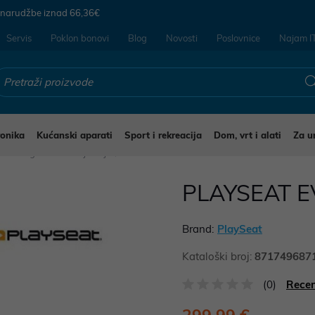
 narudžbe iznad
66,36€
Servis
Poklon bonovi
Blog
Novosti
Poslovnice
Najam I
ronika
Kućanski aparati
Sport i rekreacija
Dom, vrt i alati
Za u
Gaming stolci i namještaj
PLAYSEAT E
Brand:
PlaySeat
Kataloški broj:
871749687
(0)
Recen