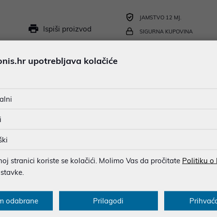
JAMSTVO 12 MJ.
Ispiši proizvod
SIGURNA KUPOVINA
BESPLATNA DOSTAVA ZA NAR
is.hr upotrebljava kolačiće
MOGUĆNOST PLAĆANJA NA 
alni
u dobroj namjeri. Mikronis d.o.o. ne odgovara za eventualne pogreške nastale
i
osti i cijene. Slike artikala su ilustrativne prirode te ne moraju u potpuno
eventualne nejasnoće možete nas kontaktirati na
web-prodaja@mikronis.h
ški
j stranici koriste se kolačići. Molimo Vas da pročitate
Politiku o
ostavke.
s
Specifikacija
Raspoloživost
Recen
m odabrane
Prilagodi
Prihvać
Playseat® Evolution! Stolice Playseat® koriste profesionalni vozači