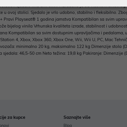
ution sjedalo ima crni okvir i izrađeno je od visokokvalitetnog k
at ćete u ovoj stolici. Sjedalo je vrlo udobno, stabilno i fleksibilno
8+ Pravi Playseat® 1 godina jamstva Kompatibilan sa svim upravlj
že bijelog vinila Vrhunska kvaliteta izrade, stabilnost i udobnos
ana Kompatibilan sa svim dostupnim upravljačima i pedalama, uk
yStation 4, Xbox, Xbox 360, Xbox One, Wii, Wii U, PC, Mac Tehni
vozača: minimalno 20 kg, maksimalno 122 kg Dimenzije stola (
na sjedala: 46,5-50 cm Neto težina: 19,8 kg Pakiranje: Dimenzije
cije za kupce
Saznajte više
onovi
Blog