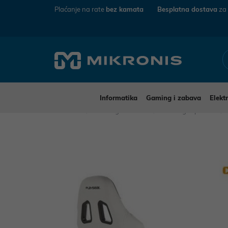
Plaćanje na rate
bez kamata
Besplatna dostava
za
Informatika
Gaming i zabava
Elekt
Mikronis
Gaming i zabava
Gaming i oprema