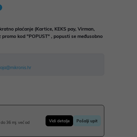
kratno plaćanje (Kartice, KEKS pay, Virman,
uz promo kod "POPUST" , popusti se međusobno
aja@mikronis.hr
Vidi detalje
Pošalji upit
do 36 mj. već od