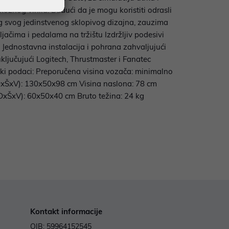
ožnog vinila. Budući da je mogu koristiti odrasli
. Zbog svog jedinstvenog sklopivog dizajna, zauzima
ačima i pedalama na tržištu Izdržljiv podesivi
t Jednostavna instalacija i pohrana zahvaljujući
ljučujući Logitech, Thrustmaster i Fanatec
čki podaci: Preporučena visina vozača: minimalno
DxŠxV): 130x50x98 cm Visina naslona: 78 cm
 (DxŠxV): 60x50x40 cm Bruto težina: 24 kg
Kontakt informacije
OIB: 59964152545