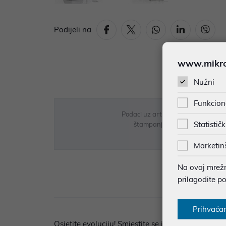
Podijeli na
www.mikron
Nužni
Funkcion
Podaci uz artikle su prezentirani 
Statističk
štampanja te promjene u dostupn
Marketin
Na ovoj mrežno
prilagodite p
Opi
Prihvaća
Osjetite evoluciju! Smjestite se i budite brži uz 