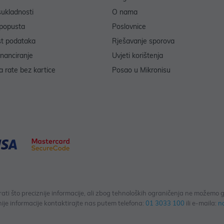
sukladnosti
O nama
popusta
Poslovnice
st podataka
Rješavanje sporova
inanciranje
Uvjeti korištenja
 rate bez kartice
Posao u Mikronisu
 što preciznije informacije, ali zbog tehnoloških ograničenja ne možemo gar
ije informacije kontaktirajte nas putem telefona:
01 3033 100
ili e-maila:
n