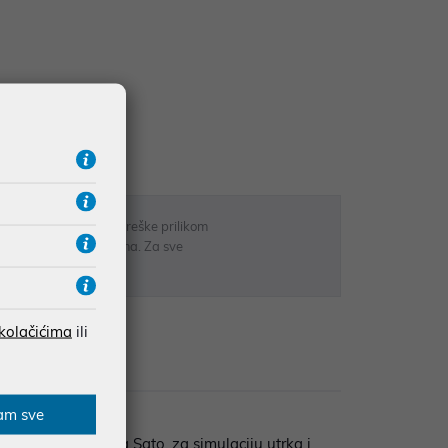
UDŽBE IZNAD 66,36€
RATE
 u opisu proizvoda, greške prilikom
sti odgovarati artiklima. Za sve
r
 kolačićima
ili
zije
am sve
, kao što je Takuma Sato, za simulaciju utrka i