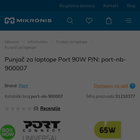
Besplatna dostava
Kontakt
Blog
Mikronis
Informatika
Dodaci za laptope
Punjači za laptope
Punjač za laptope Port 90W P/N: port-nb-
900007
Brand:
Port
Dostupno na upit
Kataloški broj:
port-nb-900007
Šifra proizvoda:
31210377
(0)
Recenzije