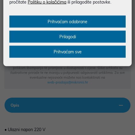
pročitate
Politiku o kolačićima
ili prilagodite postavke.
JAMSTVO 12 MJ.
Prihvaćam odabrane
SIGURNA KUPOVINA
BESPLATNA DOSTAVA ZA NARUDŽBE IZNAD 66,36€
Prilagodi
MOGUĆNOST PLAĆANJA NA RATE
Prihvaćam sve
Podaci uz artikle su prezentirani u dobroj namjeri. Mikronis d.o.o. ne
odgovara za eventualne pogreške nastale u opisu proizvoda, greške
prilikom štampanja te promjene u dostupnosti i cijene. Slike artikala su
ilustrativne prirode te ne moraju u potpunosti odgovarati artiklima. Za sve
eventualne nejasnoće možete nas kontaktirati na
web-prodaja@mikronis.hr
Opis
• Ulazni napon 220 V