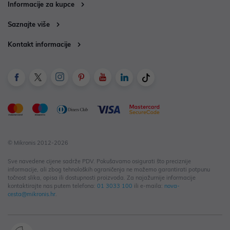
Informacije za kupce
Saznajte više
Kontakt informacije
© Mikronis 2012-2026
Sve navedene cijene sadrže PDV. Pokušavamo osigurati što preciznije
informacije, ali zbog tehnoloških ograničenja ne možemo garantirati potpunu
točnost slika, opisa ili dostupnosti proizvoda. Za najažurnije informacije
kontaktirajte nas putem telefona:
01 3033 100
ili e-maila:
nova-
cesta@mikronis.hr
.