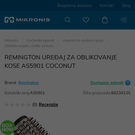
Besplatna dostava
Kontakt
Blog
Mikronis
Kućanski aparati
Aparati za osobnu njegu
Glačala uvijači i četke za kosu
REMINGTON UREĐAJ ZA OBLIKOVANJE
KOSE AS5901 COCONUT
Brand:
Remington
Dostupno odmah
Kataloški broj:
AS5901
Šifra proizvoda:
60230135
(0)
Recenzije