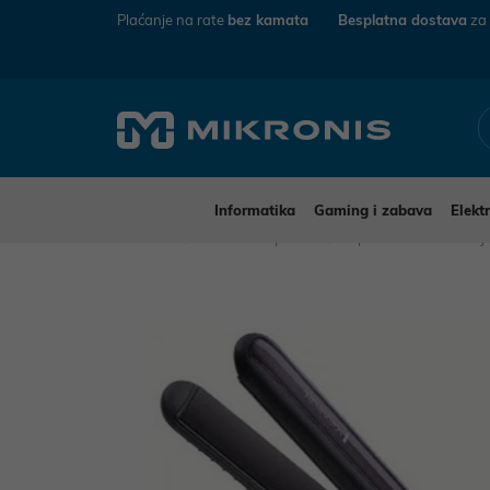
Plaćanje na rate
bez kamata
Besplatna dostava
za
Informatika
Gaming i zabava
Elekt
Mikronis
Kućanski aparati
Aparati za osobnu n