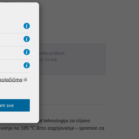
UDŽBE IZNAD 66,36€
RATE
 u opisu proizvoda, greške prilikom
sti odgovarati artiklima. Za sve
r
 kolačićima
ili
zije
am sve
mjenu stila OPTIheat tehnologija za ciljano
kovanje na 185 °C Brzo zagrijavanje – spreman za