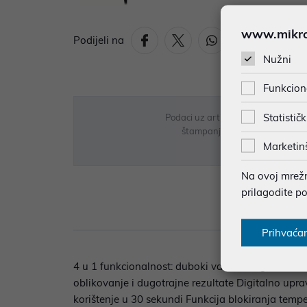
www.mikron
Podijeli na
Nužni
Funkcion
Statističk
Podaci uz artikle su prezentirani 
štampanja te promjene u dostupn
Marketin
Na ovoj mrežno
prilagodite p
Opi
Prihvaća
4 u 1 funkcionalnost: duboki valovi, blagi valovi
oblikovanje i dugotrajne rezultate Digitalno up
korištenje u 30 sekundi Funkcija blokiranja tempe