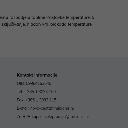
mjernu raspodjelu topline Postavke temperature: 5
isključivanje, hladan vrh, blokada temperature
Kontakt informacije
OIB: 59964152545
Tel.:
+385 1 3033 100
Fax: +385 1 3033 115
E-mail:
nova-cesta@mikronis.hr
Za B2B kupce:
veleprodaja@mikronis.hr