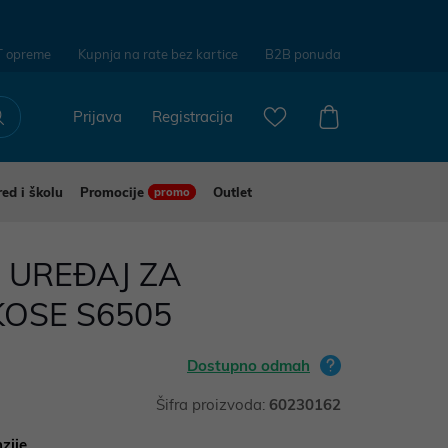
T opreme
Kupnja na rate bez kartice
B2B ponuda
Prijava
Registracija
red i školu
Promocije
Outlet
promo
 UREĐAJ ZA
KOSE S6505
Dostupno odmah
Šifra proizvoda:
60230162
zije