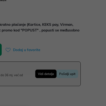
kratno plaćanje (Kartice, KEKS pay, Virman,
uz promo kod "POPUST" , popusti se međusobno
Dodaj u favorite
Vidi detalje
Pošalji upit
do 36 mj. već od