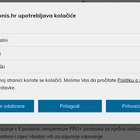
BESPLATNA DOSTAVA ZA NAR
MOGUĆNOST PLAĆANJA NA 
is.hr upotrebljava kolačiće
Ispiši proizvod
alni
i
u dobroj namjeri. Mikronis d.o.o. ne odgovara za eventualne pogreške nastale
osti i cijene. Slike artikala su ilustrativne prirode te ne moraju u potpuno
eventualne nejasnoće možete nas kontaktirati na
web-prodaja@mikronis.h
ški
j stranici koriste se kolačići. Molimo Vas da pročitate
Politiku o
ostavke.
s
Specifikacija
Raspoloživost
Recen
m odabrane
Prilagodi
Prihvać
, beachy waves, razbarušeni valovi Podesiva dubina cijevi za pro
ravljanje s 5 postavki temperature PRO+ postavka za nježno obli
rature i cijevi Hladan vrh za sigurnije rukovanje