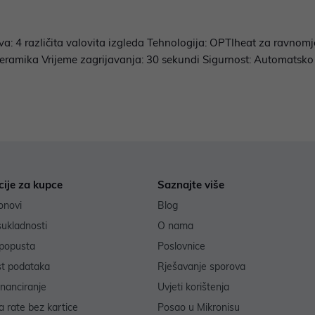
lova: 4 različita valovita izgleda Tehnologija: OPTIheat za ravno
keramika Vrijeme zagrijavanja: 30 sekundi Sigurnost: Automatsko 
cije za kupce
Saznajte više
onovi
Blog
sukladnosti
O nama
popusta
Poslovnice
st podataka
Rješavanje sporova
inanciranje
Uvjeti korištenja
 rate bez kartice
Posao u Mikronisu