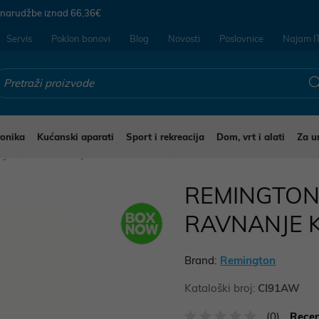
 narudžbe iznad
66,36€
Servis
Poklon bonovi
Blog
Novosti
Poslovnice
Najam I
ronika
Kućanski aparati
Sport i rekreacija
Dom, vrt i alati
Za u
jegu
Glačala uvijači i četke za kosu
REMINGTON
RAVNANJE 
Brand:
Remington
Kataloški broj:
CI91AW
(0)
Recen