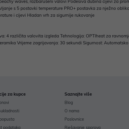
, beachy waves, razbarušeni valovi Podesiva dubina cijevi za pro
ravljanje s 5 postavki temperature PRO+ postavka za nježno obli
rature i cijevi Hladan vrh za sigurnije rukovanje
lova: 4 različita valovita izgleda Tehnologija: OPTIheat za ravno
keramika Vrijeme zagrijavanja: 30 sekundi Sigurnost: Automatsko 
cije za kupce
Saznajte više
onovi
Blog
sukladnosti
O nama
popusta
Poslovnice
st podataka
Rješavanje sporova