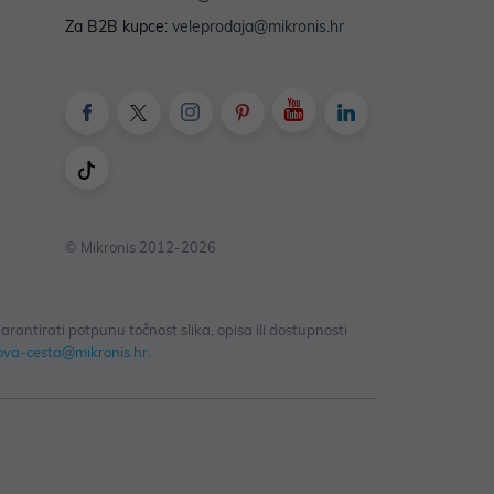
Za B2B kupce:
veleprodaja@mikronis.hr
© Mikronis 2012-2026
antirati potpunu točnost slika, opisa ili dostupnosti
ova-cesta@mikronis.hr
.