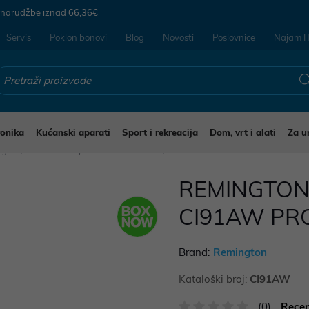
 narudžbe iznad
66,36€
Servis
Poklon bonovi
Blog
Novosti
Poslovnice
Najam I
ronika
Kućanski aparati
Sport i rekreacija
Dom, vrt i alati
Za u
jegu
Glačala uvijači i četke za kosu
REMINGTON 
CI91AW PRO
Brand:
Remington
Kataloški broj:
CI91AW
(0)
Recen