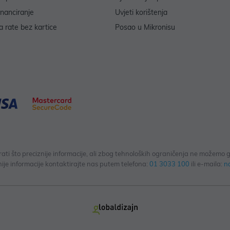
inanciranje
Uvjeti korištenja
 rate bez kartice
Posao u Mikronisu
 što preciznije informacije, ali zbog tehnoloških ograničenja ne možemo gar
ije informacije kontaktirajte nas putem telefona:
01 3033 100
ili e-maila:
n