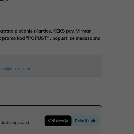
kratno plaćanje (Kartice, KEKS pay, Virman,
uz promo kod "POPUST" , popusti se međusobno
aja@mikronis.hr
Vidi detalje
Pošalji upit
do 36 mj. već od