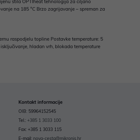
mjenu stila OPTIheat tehnologija za ciljano
kovanje na 185 °C Brzo zagrijavanje – spreman za
mjernu raspodjelu topline Postavke temperature: 5
isključivanje, hladan vrh, blokada temperature
Kontakt informacije
OIB: 59964152545
Tel.:
+385 1 3033 100
Fax: +385 1 3033 115
E-mail:
nova-cesta@mikronis.hr