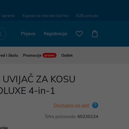
T opreme
Kupnja na rate bez kartice
B2B ponuda
Prijava
Registracija
red i školu
Promocije
Outlet
promo
UVIJAČ ZA KOSU
LUXE 4-in-1
Dostupno na upit
Šifra proizvoda:
60230134
zije