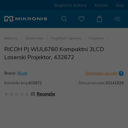
Besplatna dostava
Kontakt
Blog
Mikronis
Elektronika
Projektori i oprema
Projektori
RICOH PJ WUL6760 Kompaktni 3LCD
Laserski Projektor, 432672
Brand:
Ricoh
Dostupno na upit
Kataloški broj:
432672
Šifra proizvoda:
32141029
(0)
Recenzije