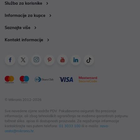
Služba za korisnike
Informacije za kupce
Saznajte više
Kontakt informacije
© Mikronis 2012-2026
Sve navedene cijene sadrže PDV. Pokušavamo osigurati što preciznije
informacije, ali zbog tehnoloških ograničenja ne možemo garantirati potpunu
točnost slika, opisa ili dostupnosti proizvoda. Za najažurnije informacije
kontaktirajte nas putem telefona:
01 3033 100
ili e-maila:
nova-
cesta@mikronis.hr
.