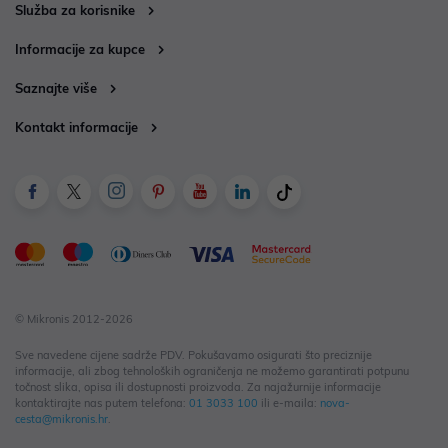
Služba za korisnike
Informacije za kupce
Saznajte više
Kontakt informacije
© Mikronis 2012-2026
Sve navedene cijene sadrže PDV. Pokušavamo osigurati što preciznije
informacije, ali zbog tehnoloških ograničenja ne možemo garantirati potpunu
točnost slika, opisa ili dostupnosti proizvoda. Za najažurnije informacije
kontaktirajte nas putem telefona:
01 3033 100
ili e-maila:
nova-
cesta@mikronis.hr
.