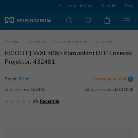
Besplatna dostava
Kontakt
Blog
Mikronis
Elektronika
Projektori i oprema
Projektori
RICOH PJ WXL5860 Kompaktni DLP Laserski
Projektor, 432481
Brand:
Ricoh
Dostupno na upit
Kataloški broj:
432481
Šifra proizvoda:
32141030
(0)
Recenzije