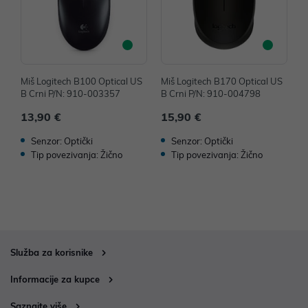
Miš Logitech B100 Optical US
Miš Logitech B170 Optical US
M
B Crni P/N: 910-003357
B Crni P/N: 910-004798
B
13,90 €
15,90 €
1
Senzor: Optički
Senzor: Optički
Tip povezivanja: Žično
Tip povezivanja: Žično
Služba za korisnike
Informacije za kupce
Saznajte više