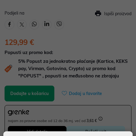
Podijeli na
Ispiši proizvod
129,99 €
Popusti uz promo kod:
5%
Popust za jednokratno plaćanje (Kartice, KEKS
pay, Virman, Gotovina, Crypto) uz promo kod
"POPUST" , popusti se međusobno ne zbrajaju
Dodajte u košaricu
Dodaj u favorite
najam za pravne osobe od 12 do 36 mj. već od
3,61 €
Vidi detalje
Pošalji upit