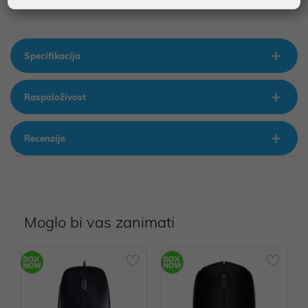
Specifikacija
Raspoloživost
Recenzije
Moglo bi vas zanimati