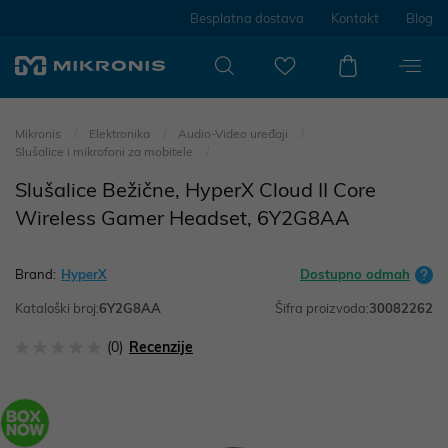
Besplatna dostava
Kontakt
Blog
Mikronis
Elektronika
Audio-Video uređaji
Slušalice i mikrofoni za mobitele
Slušalice Bežične, HyperX Cloud II Core
Wireless Gamer Headset, 6Y2G8AA
Brand:
HyperX
Dostupno odmah
Kataloški broj:
6Y2G8AA
Šifra proizvoda:
30082262
(0)
Recenzije