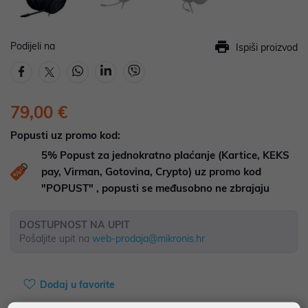
Podijeli na
Ispiši proizvod
79,00 €
Popusti uz promo kod:
5%
Popust za jednokratno plaćanje (Kartice, KEKS
pay, Virman, Gotovina, Crypto) uz promo kod
"POPUST" , popusti se međusobno ne zbrajaju
DOSTUPNOST NA UPIT
Pošaljite upit na
web-prodaja@mikronis.hr
Dodaj u favorite