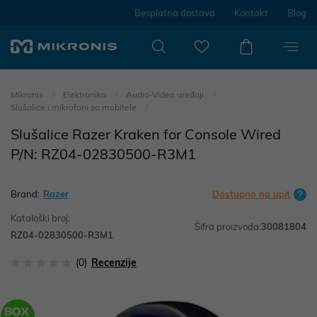
Besplatna dostava
Kontakt
Blog
Mikronis
Elektronika
Audio-Video uređaji
Slušalice i mikrofoni za mobitele
Slušalice Razer Kraken for Console Wired
P/N: RZ04-02830500-R3M1
Brand:
Razer
Dostupno na upit
Kataloški broj:
Šifra proizvoda:
30081804
RZ04-02830500-R3M1
(0)
Recenzije