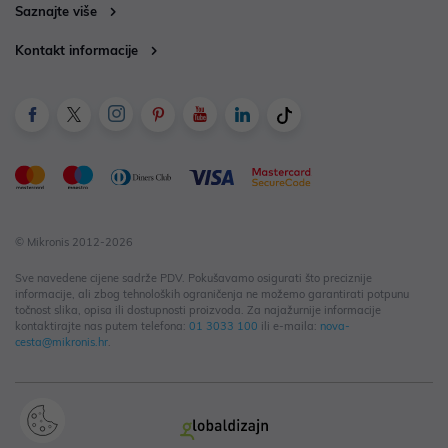
Saznajte više
Kontakt informacije
© Mikronis 2012-2026
Sve navedene cijene sadrže PDV. Pokušavamo osigurati što preciznije
informacije, ali zbog tehnoloških ograničenja ne možemo garantirati potpunu
točnost slika, opisa ili dostupnosti proizvoda. Za najažurnije informacije
kontaktirajte nas putem telefona:
01 3033 100
ili e-maila:
nova-
cesta@mikronis.hr
.