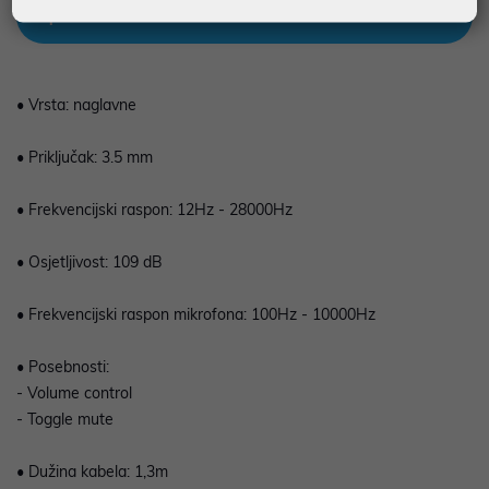
Opis
• Vrsta: naglavne
• Priključak: 3.5 mm
• Frekvencijski raspon: 12Hz - 28000Hz
• Osjetljivost: 109 dB
• Frekvencijski raspon mikrofona: 100Hz - 10000Hz
• Posebnosti:
- Volume control
- Toggle mute
• Dužina kabela: 1,3m