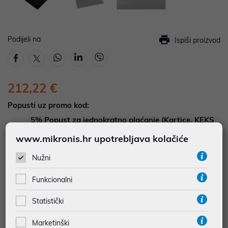
Podijeli na
Ispiši proizvod
212,22 €
Popusti uz promo kod:
5%
Popust za jednokratno plaćanje (Kartice, KEKS
pay, Virman, Gotovina, Crypto) uz promo kod
www.mikronis.hr upotrebljava kolačiće
"POPUST" , popusti se međusobno ne zbrajaju
Nužni
DOSTUPNOST NA UPIT
Funkcionalni
Pošaljite upit na
web-prodaja@mikronis.hr
Statistički
Dodaj u favorite
Marketinški