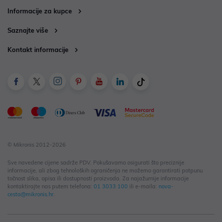
Informacije za kupce
Saznajte više
Kontakt informacije
© Mikronis 2012-2026
Sve navedene cijene sadrže PDV. Pokušavamo osigurati što preciznije
informacije, ali zbog tehnoloških ograničenja ne možemo garantirati potpunu
točnost slika, opisa ili dostupnosti proizvoda. Za najažurnije informacije
kontaktirajte nas putem telefona:
01 3033 100
ili e-maila:
nova-
cesta@mikronis.hr
.