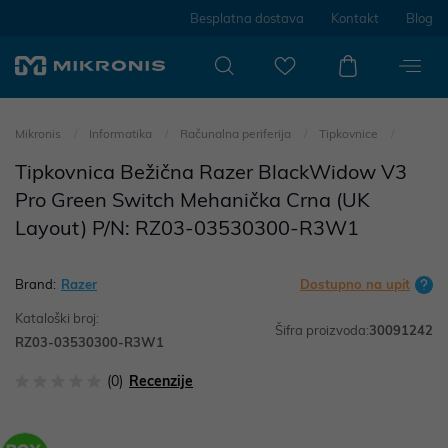
Besplatna dostava
Kontakt
Blog
Mikronis
Informatika
Računalna periferija
Tipkovnice
Tipkovnica Bežična Razer BlackWidow V3
Pro Green Switch Mehanička Crna (UK
Layout) P/N: RZ03-03530300-R3W1
Brand:
Razer
Dostupno na upit
Kataloški broj:
Šifra proizvoda:
30091242
RZ03-03530300-R3W1
(0)
Recenzije