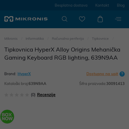
Besplatna dostava
Kontakt
Blog
Mikronis
Informatika
Računalna periferija
Tipkovnice
Tipkovnica HyperX Alloy Origins Mehanička
Gaming Keyboard RGB lighting, 639N9AA
Brand:
HyperX
Dostupno na upit
Kataloški broj:
639N9AA
Šifra proizvoda:
30091413
(0)
Recenzije