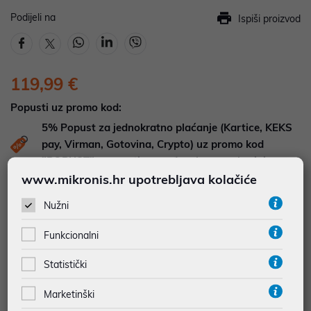
Podijeli na
Ispiši proizvod
119,99 €
Popusti uz promo kod:
5%
Popust za jednokratno plaćanje (Kartice, KEKS
pay, Virman, Gotovina, Crypto) uz promo kod
"POPUST" , popusti se međusobno ne zbrajaju
www.mikronis.hr upotrebljava kolačiće
DOSTUPNOST NA UPIT
Nužni
Pošaljite upit na
web-prodaja@mikronis.hr
Funkcionalni
Dodaj u favorite
Statistički
Marketinški