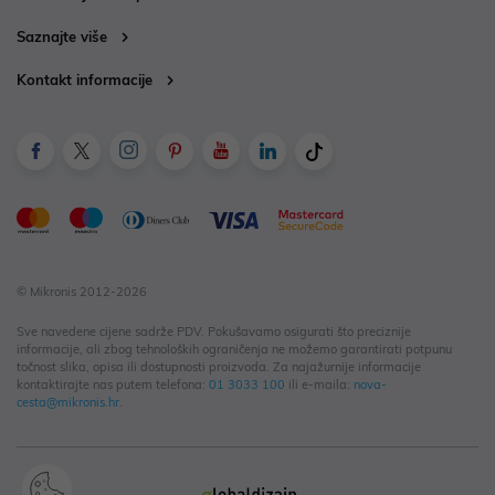
Saznajte više
Kontakt informacije
© Mikronis 2012-2026
Sve navedene cijene sadrže PDV. Pokušavamo osigurati što preciznije
informacije, ali zbog tehnoloških ograničenja ne možemo garantirati potpunu
točnost slika, opisa ili dostupnosti proizvoda. Za najažurnije informacije
kontaktirajte nas putem telefona:
01 3033 100
ili e-maila:
nova-
cesta@mikronis.hr
.