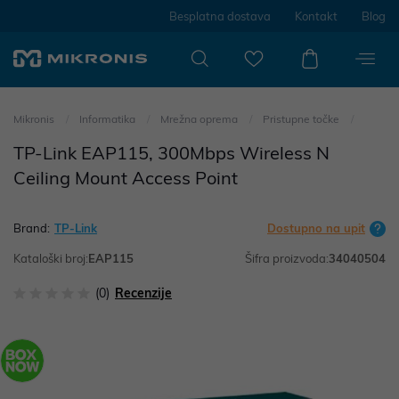
Besplatna dostava
Kontakt
Blog
Mikronis
Informatika
Mrežna oprema
Pristupne točke
TP-Link EAP115, 300Mbps Wireless N
Ceiling Mount Access Point
Brand:
TP-Link
Dostupno na upit
Kataloški broj:
EAP115
Šifra proizvoda:
34040504
(0)
Recenzije