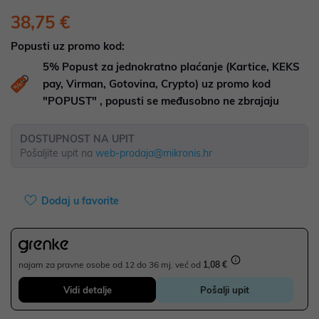
38,75 €
Popusti uz promo kod:
5%
Popust za jednokratno plaćanje (Kartice, KEKS
pay, Virman, Gotovina, Crypto) uz promo kod
"POPUST" , popusti se međusobno ne zbrajaju
DOSTUPNOST NA UPIT
Pošaljite upit na
web-prodaja@mikronis.hr
Dodaj u favorite
najam za pravne osobe od 12 do 36 mj. već od
1,08 €
Vidi detalje
Pošalji upit