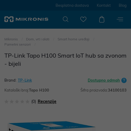
Besplatna dostava
Kontakt
Blog
Mikronis
Dom, vrt i alati
Smart home uređaji
Pametni senzori
TP-Link Tapo H100 Smart IoT hub sa zvonom
- bijeli
Brand:
TP-Link
Dostupno odmah
Kataloški broj:
Tapo H100
Šifra proizvoda:
34100103
(0)
Recenzije