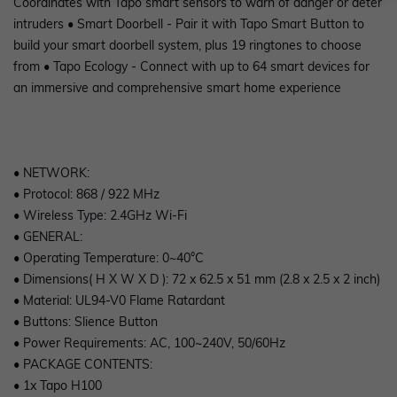
Coordinates with Tapo smart sensors to warn of danger or deter
intruders • Smart Doorbell - Pair it with Tapo Smart Button to
build your smart doorbell system, plus 19 ringtones to choose
from • Tapo Ecology - Connect with up to 64 smart devices for
an immersive and comprehensive smart home experience
• NETWORK:
• Protocol: 868 / 922 MHz
• Wireless Type: 2.4GHz Wi-Fi
• GENERAL:
• Operating Temperature: 0~40°C
• Dimensions( H X W X D ): 72 x 62.5 x 51 mm (2.8 x 2.5 x 2 inch)
• Material: UL94-V0 Flame Ratardant
• Buttons: Slience Button
• Power Requirements: AC, 100~240V, 50/60Hz
• PACKAGE CONTENTS:
• 1x Tapo H100