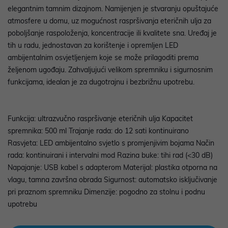
elegantnim tamnim dizajnom. Namijenjen je stvaranju opuštajuće
atmosfere u domu, uz mogućnost raspršivanja eteričnih ulja za
poboljšanje raspoloženja, koncentracije ili kvalitete sna. Uređaj je
tih u radu, jednostavan za korištenje i opremljen LED
ambijentalnim osvjetljenjem koje se može prilagoditi prema
željenom ugođaju. Zahvaljujući velikom spremniku i sigurnosnim
funkcijama, idealan je za dugotrajnu i bezbrižnu upotrebu.
Funkcija: ultrazvučno raspršivanje eteričnih ulja Kapacitet
spremnika: 500 ml Trajanje rada: do 12 sati kontinuirano
Rasvjeta: LED ambijentalno svjetlo s promjenjivim bojama Način
rada: kontinuirani i intervalni mod Razina buke: tihi rad (<30 dB)
Napajanje: USB kabel s adapterom Materijal: plastika otporna na
vlagu, tamna završna obrada Sigurnost: automatsko isključivanje
pri praznom spremniku Dimenzije: pogodno za stolnu i podnu
upotrebu