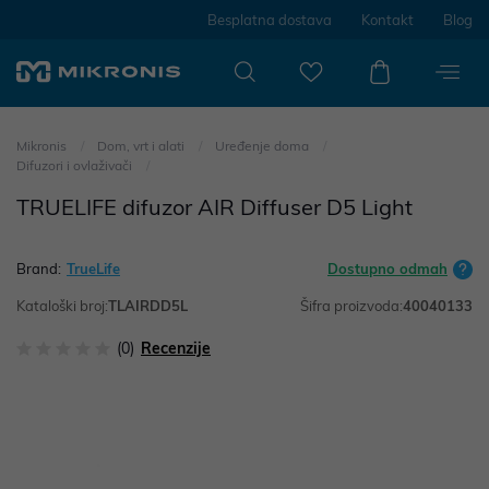
Besplatna dostava
Kontakt
Blog
Mikronis
Dom, vrt i alati
Uređenje doma
Difuzori i ovlaživači
TRUELIFE difuzor AIR Diffuser D5 Light
Brand:
TrueLife
Dostupno odmah
Kataloški broj:
TLAIRDD5L
Šifra proizvoda:
40040133
(0)
Recenzije