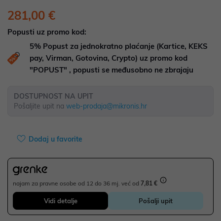
281,00 €
Popusti uz promo kod:
5%
Popust za jednokratno plaćanje (Kartice, KEKS
pay, Virman, Gotovina, Crypto) uz promo kod
"POPUST" , popusti se međusobno ne zbrajaju
DOSTUPNOST NA UPIT
Pošaljite upit na
web-prodaja@mikronis.hr
Dodaj u favorite
najam za pravne osobe od 12 do 36 mj. već od
7,81 €
Vidi detalje
Pošalji upit