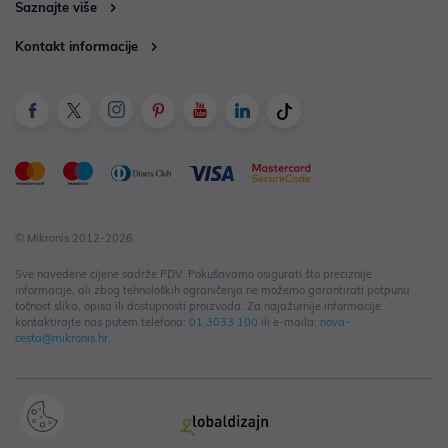
Saznajte više
Kontakt informacije
© Mikronis 2012-2026
Sve navedene cijene sadrže PDV. Pokušavamo osigurati što preciznije
informacije, ali zbog tehnoloških ograničenja ne možemo garantirati potpunu
točnost slika, opisa ili dostupnosti proizvoda. Za najažurnije informacije
kontaktirajte nas putem telefona:
01 3033 100
ili e-maila:
nova-
cesta@mikronis.hr
.