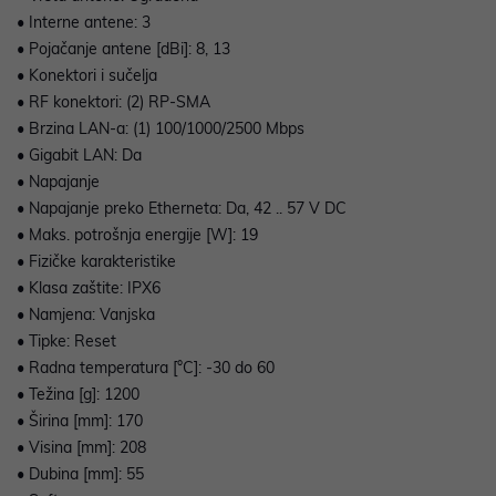
• Interne antene: 3
• Pojačanje antene [dBi]: 8, 13
• Konektori i sučelja
• RF konektori: (2) RP-SMA
• Brzina LAN-a: (1) 100/1000/2500 Mbps
• Gigabit LAN: Da
• Napajanje
• Napajanje preko Etherneta: Da, 42 .. 57 V DC
• Maks. potrošnja energije [W]: 19
• Fizičke karakteristike
• Klasa zaštite: IPX6
• Namjena: Vanjska
• Tipke: Reset
• Radna temperatura [°C]: -30 do 60
• Težina [g]: 1200
• Širina [mm]: 170
• Visina [mm]: 208
• Dubina [mm]: 55