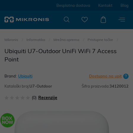
Besplatna dostava
Kontakt
Blog
Mikronis
Informatika
Mrežna oprema
Pristupne točke
Ubiquiti U7-Outdoor UniFi WiFi 7 Access
Point
Brand:
Ubiquiti
Dostupno na upit
Kataloški broj:
U7-Outdoor
Šifra proizvoda:
34120012
(0)
Recenzije