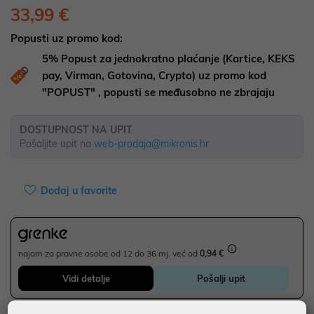
33,99 €
Popusti uz promo kod:
5%
Popust za jednokratno plaćanje (Kartice, KEKS
pay, Virman, Gotovina, Crypto) uz promo kod
"POPUST" , popusti se međusobno ne zbrajaju
DOSTUPNOST NA UPIT
Pošaljite upit na
web-prodaja@mikronis.hr
Dodaj u favorite
najam za pravne osobe od 12 do 36 mj. već od
0,94 €
Vidi detalje
Pošalji upit