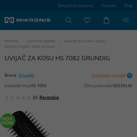
Besplatna dostava
Kontakt
Blog
Mikronis
Kućanski aparati
Aparati za osobnu njegu
Glačala uvijači i četke za kosu
UVIJAČ ZA KOSU HS 7082 GRUNDIG
Brand:
Grundig
Dostupno na upit
Kataloški broj:
HS 7082
Šifra proizvoda:
60230140
(0)
Recenzije