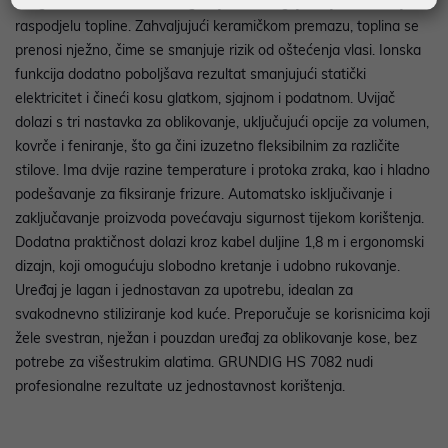
snagu od 1100 W, što omogućuje brzo zagrijavanje i ravnomjernu
raspodjelu topline. Zahvaljujući keramičkom premazu, toplina se
prenosi nježno, čime se smanjuje rizik od oštećenja vlasi. Ionska
funkcija dodatno poboljšava rezultat smanjujući statički
elektricitet i čineći kosu glatkom, sjajnom i podatnom. Uvijač
dolazi s tri nastavka za oblikovanje, uključujući opcije za volumen,
kovrče i feniranje, što ga čini izuzetno fleksibilnim za različite
stilove. Ima dvije razine temperature i protoka zraka, kao i hladno
podešavanje za fiksiranje frizure. Automatsko isključivanje i
zaključavanje proizvoda povećavaju sigurnost tijekom korištenja.
Dodatna praktičnost dolazi kroz kabel duljine 1,8 m i ergonomski
dizajn, koji omogućuju slobodno kretanje i udobno rukovanje.
Uređaj je lagan i jednostavan za upotrebu, idealan za
svakodnevno stiliziranje kod kuće. Preporučuje se korisnicima koji
žele svestran, nježan i pouzdan uređaj za oblikovanje kose, bez
potrebe za višestrukim alatima. GRUNDIG HS 7082 nudi
profesionalne rezultate uz jednostavnost korištenja.