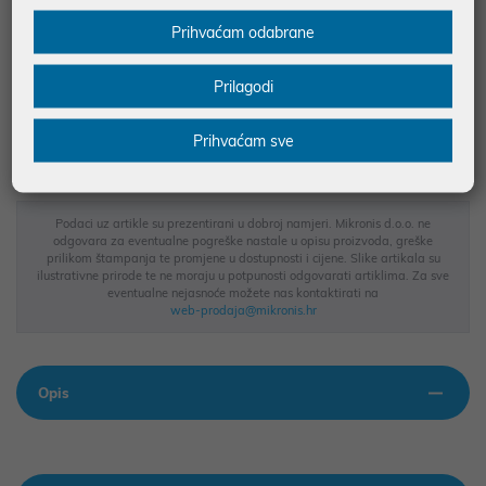
Prihvaćam odabrane
JAMSTVO 24 MJ.
Prilagodi
SIGURNA KUPOVINA
BESPLATNA DOSTAVA ZA NARUDŽBE IZNAD 66,36€
Prihvaćam sve
MOGUĆNOST PLAĆANJA NA RATE
Podaci uz artikle su prezentirani u dobroj namjeri. Mikronis d.o.o. ne
odgovara za eventualne pogreške nastale u opisu proizvoda, greške
prilikom štampanja te promjene u dostupnosti i cijene. Slike artikala su
ilustrativne prirode te ne moraju u potpunosti odgovarati artiklima. Za sve
eventualne nejasnoće možete nas kontaktirati na
web-prodaja@mikronis.hr
Opis