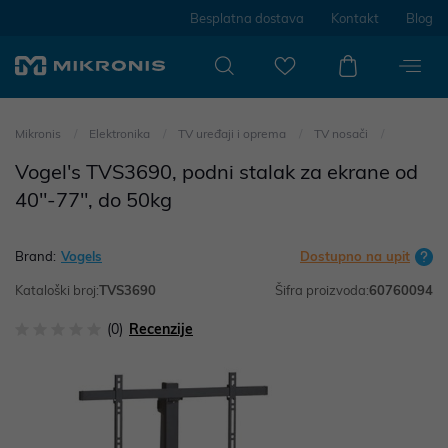
Besplatna dostava
Kontakt
Blog
Mikronis
Elektronika
TV uređaji i oprema
TV nosači
Vogel's TVS3690, podni stalak za ekrane od
40"-77", do 50kg
Brand:
Vogels
Dostupno na upit
Kataloški broj:
TVS3690
Šifra proizvoda:
60760094
(0)
Recenzije