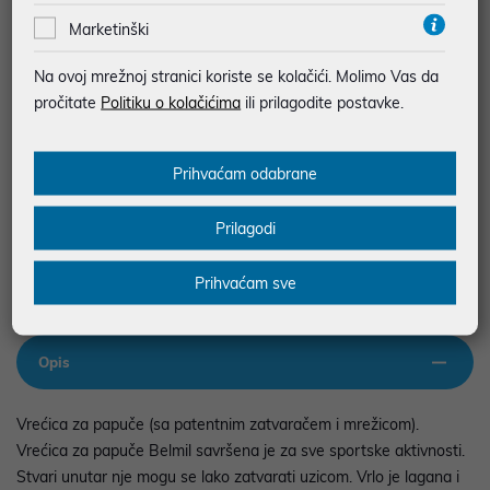
Marketinški
JAMSTVO 12 MJ.
SIGURNA KUPOVINA
Na ovoj mrežnoj stranici koriste se kolačići. Molimo Vas da
BESPLATNA DOSTAVA ZA NARUDŽBE IZNAD 66,36€
pročitate
Politiku o kolačićima
ili prilagodite postavke.
MOGUĆNOST PLAĆANJA NA RATE
Prihvaćam odabrane
Podaci uz artikle su prezentirani u dobroj namjeri. Mikronis d.o.o. ne
odgovara za eventualne pogreške nastale u opisu proizvoda, greške
Prilagodi
prilikom štampanja te promjene u dostupnosti i cijene. Slike artikala su
ilustrativne prirode te ne moraju u potpunosti odgovarati artiklima. Za sve
eventualne nejasnoće možete nas kontaktirati na
web-prodaja@mikronis.hr
Prihvaćam sve
Opis
Vrećica za papuče (sa patentnim zatvaračem i mrežicom).
Vrećica za papuče Belmil savršena je za sve sportske aktivnosti.
Stvari unutar nje mogu se lako zatvarati uzicom. Vrlo je lagana i