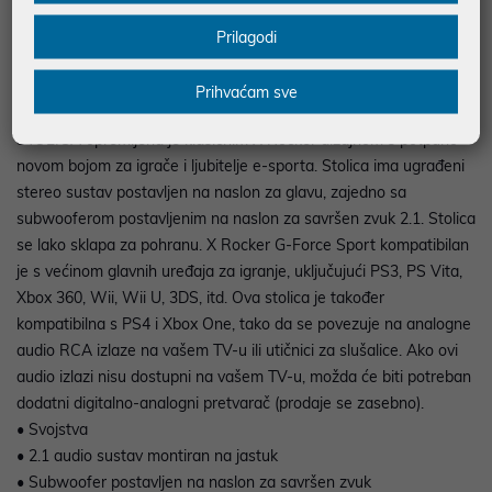
Opis
Prilagodi
Prihvaćam sve
• X ROCKER G-FORCE SPORT 2.1 STEREO AUDIO GAMING
STOLICA opremljena je klasičnim X Rocker dizajnom s potpuno
novom bojom za igrače i ljubitelje e-sporta. Stolica ima ugrađeni
stereo sustav postavljen na naslon za glavu, zajedno sa
subwooferom postavljenim na naslon za savršen zvuk 2.1. Stolica
se lako sklapa za pohranu. X Rocker G-Force Sport kompatibilan
je s većinom glavnih uređaja za igranje, uključujući PS3, PS Vita,
Xbox 360, Wii, Wii U, 3DS, itd. Ova stolica je također
kompatibilna s PS4 i Xbox One, tako da se povezuje na analogne
audio RCA izlaze na vašem TV-u ili utičnici za slušalice. Ako ovi
audio izlazi nisu dostupni na vašem TV-u, možda će biti potreban
dodatni digitalno-analogni pretvarač (prodaje se zasebno).
• Svojstva
• 2.1 audio sustav montiran na jastuk
• Subwoofer postavljen na naslon za savršen zvuk