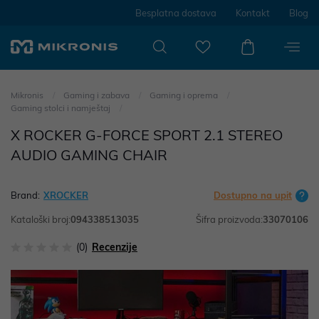
Besplatna dostava
Kontakt
Blog
Mikronis
Gaming i zabava
Gaming i oprema
Gaming stolci i namještaj
X ROCKER G-FORCE SPORT 2.1 STEREO
AUDIO GAMING CHAIR
Brand:
XROCKER
Dostupno na upit
Kataloški broj:
094338513035
Šifra proizvoda:
33070106
(0)
Recenzije