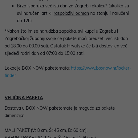
Brza isporuka već isti dan za Zagreb i okolicu* (ukoliko su
svi naručeni artikli
raspoloživi odmah
na stanju i naručeni
do 12h)
*Nakon što im se narudžba zapakira, svi kupci u Zagrebu i
Zagrebačkoj županiji svoje će pakete moći preuzeti već isti dan
od 18:00 do 00:00 sati. Ostatak Hrvatske će biti dostavljen već
sljedeći radni dan od 07:00 do 15:00 sati.
Lokacije BOX NOW paketomata:
https://www.boxnow.hr/locker-
finder
VELIČINA PAKETA
Dostava u BOX NOW paketomate je moguća za pakete
dimenzija:
MALI PAKET (V: 8 cm, Š: 45 cm, D: 60 cm),
SREDNJI PAKET (V: 17 cm, Š: 45 cm, D: 60 cm),