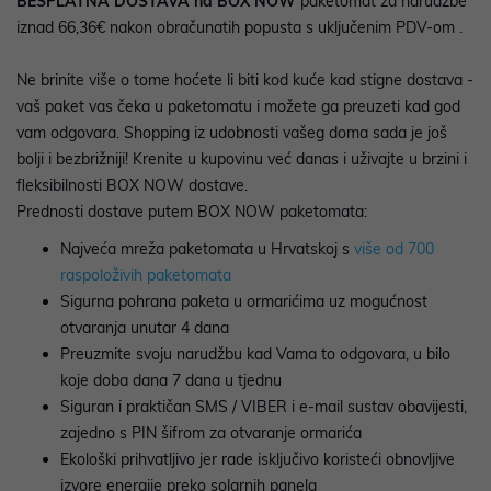
BESPLATNA DOSTAVA na BOX NOW
paketomat za narudžbe
iznad 66,36€ nakon obračunatih popusta s uključenim PDV-om .
Ne brinite više o tome hoćete li biti kod kuće kad stigne dostava -
vaš paket vas čeka u paketomatu i možete ga preuzeti kad god
vam odgovara. Shopping iz udobnosti vašeg doma sada je još
bolji i bezbrižniji! Krenite u kupovinu već danas i uživajte u brzini i
fleksibilnosti BOX NOW dostave.
Prednosti dostave putem BOX NOW paketomata:
Najveća mreža paketomata u Hrvatskoj s
više od 700
raspoloživih paketomata
Sigurna pohrana paketa u ormarićima uz mogućnost
otvaranja unutar 4 dana
Preuzmite svoju narudžbu kad Vama to odgovara, u bilo
koje doba dana 7 dana u tjednu
Siguran i praktičan SMS / VIBER i e-mail sustav obavijesti,
zajedno s PIN šifrom za otvaranje ormarića
Ekološki prihvatljivo jer rade isključivo koristeći obnovljive
izvore energije preko solarnih panela