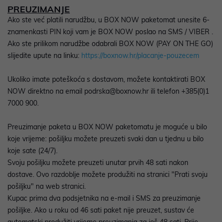
PREUZIMANJE
Ako ste već platili narudžbu, u BOX NOW paketomat unesite 6-
znamenkasti PIN koji vam je BOX NOW poslao na SMS / VIBER .
Ako ste prilikom narudžbe odabrali BOX NOW (PAY ON THE GO)
slijedite upute na linku:
https://boxnow.hr/placanje-pouzecem
Ukoliko imate poteškoća s dostavom, možete kontaktirati BOX
NOW direktno na email podrska@boxnow.hr ili telefon +385(0)1
7000 900.
Preuzimanje paketa u BOX NOW paketomatu je moguće u bilo
koje vrijeme: pošiljku možete preuzeti svaki dan u tjednu u bilo
koje sate (24/7).
Svoju pošiljku možete preuzeti unutar prvih 48 sati nakon
dostave. Ovo razdoblje možete produžiti na stranici "Prati svoju
pošiljku" na web stranici.
Kupac prima dva podsjetnika na e-mail i SMS za preuzimanje
pošiljke. Ako u roku od 46 sati paket nije preuzet, sustav će
automatski produžiti vrijeme preuzimanja za još 48 sati. Prije