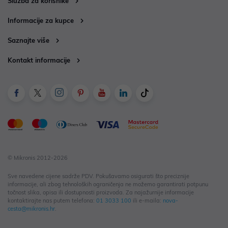
Služba za korisnike
Informacije za kupce
Saznajte više
Kontakt informacije
© Mikronis 2012-2026
Sve navedene cijene sadrže PDV. Pokušavamo osigurati što preciznije
informacije, ali zbog tehnoloških ograničenja ne možemo garantirati potpunu
točnost slika, opisa ili dostupnosti proizvoda. Za najažurnije informacije
kontaktirajte nas putem telefona:
01 3033 100
ili e-maila:
nova-
cesta@mikronis.hr
.