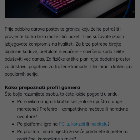
Prije odabira darova postavite granicu koju želite potrošiti i
provjerite koliko brzo može stići paket. Time sužavate izbor i
izbjegavate kompromis na kvaliteti. Za brze potrebe birajte
digitalne kodove, pretplate ili vaučere - savršeno kada želite
oduševiti već danas. Za fizičke artikle planirajte dodatni prostor
za dostavu, pogotovo za tražene komade iz limitiranih kolekcija i
popularnih serija.
Kako prepoznati profil gamera
Što bolje razumijete osobu, to ćete lakše pogoditi u sridu:
Po navikama: igra li kratke sesije ili se upušta u duge
maratone? Preferira li kompetitivne mečeve ili narativne
avanture?
Po platformi: igra na
PC‑u,
konzoli
ili
mobitelu
?
Po prostoru: ima li mjesta za veće predmete ili preferira
praktične, kompaktne sitnice?