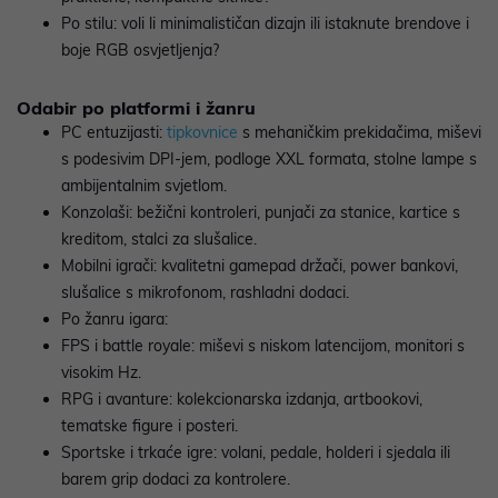
Po stilu: voli li minimalističan dizajn ili istaknute brendove i
boje RGB osvjetljenja?
Odabir po platformi i žanru
PC entuzijasti:
tipkovnice
s mehaničkim prekidačima, miševi
s podesivim DPI‑jem, podloge XXL formata, stolne lampe s
ambijentalnim svjetlom.
Konzolaši: bežični kontroleri, punjači za stanice, kartice s
kreditom, stalci za slušalice.
Mobilni igrači: kvalitetni gamepad držači, power bankovi,
slušalice s mikrofonom, rashladni dodaci.
Po žanru igara:
FPS i battle royale: miševi s niskom latencijom, monitori s
visokim Hz.
RPG i avanture: kolekcionarska izdanja, artbookovi,
tematske figure i posteri.
Sportske i trkaće igre: volani, pedale, holderi i sjedala ili
barem grip dodaci za kontrolere.