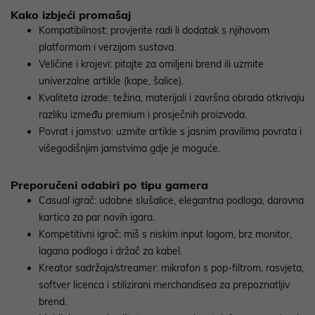
Kako izbjeći promašaj
Kompatibilnost: provjerite radi li dodatak s njihovom
platformom i verzijom sustava.
Veličine i krojevi: pitajte za omiljeni brend ili uzmite
univerzalne artikle (kape, šalice).
Kvaliteta izrade: težina, materijali i završna obrada otkrivaju
razliku između premium i prosječnih proizvoda.
Povrat i jamstvo: uzmite artikle s jasnim pravilima povrata i
višegodišnjim jamstvima gdje je moguće.
Preporučeni odabiri po tipu gamera
Casual igrač: udobne slušalice, elegantna podloga, darovna
kartica za par novih igara.
Kompetitivni igrač: miš s niskim input lagom, brz monitor,
lagana podloga i držač za kabel.
Kreator sadržaja/streamer: mikrofon s pop‑filtrom, rasvjeta,
softver licenca i stilizirani merchandisea za prepoznatljiv
brend.