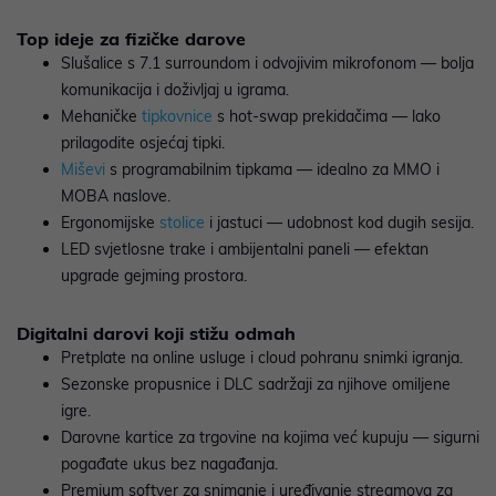
Top ideje za fizičke darove
Slušalice s 7.1 surroundom i odvojivim mikrofonom — bolja
komunikacija i doživljaj u igrama.
Mehaničke
tipkovnice
s hot‑swap prekidačima — lako
prilagodite osjećaj tipki.
Miševi
s programabilnim tipkama — idealno za MMO i
MOBA naslove.
Ergonomijske
stolice
i jastuci — udobnost kod dugih sesija.
LED svjetlosne trake i ambijentalni paneli — efektan
upgrade gejming prostora.
Digitalni darovi koji stižu odmah
Pretplate na online usluge i cloud pohranu snimki igranja.
Sezonske propusnice i DLC sadržaji za njihove omiljene
igre.
Darovne kartice za trgovine na kojima već kupuju — sigurni
pogađate ukus bez nagađanja.
Premium softver za snimanje i uređivanje streamova za