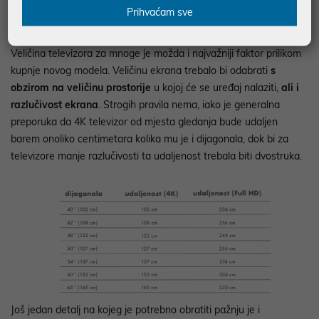
Prihvaćam sve
Veličina zaslona
Veličina televizora za mnoge je možda i najvažniji faktor prilikom
kupnje novog modela. Veličinu ekrana trebalo bi odabrati
s
obzirom na veličinu prostorije
u kojoj će se uređaj nalaziti,
ali i
razlučivost ekrana
. Strogih pravila nema, iako je generalna
preporuka da 4K televizor od mjesta gledanja bude udaljen
barem onoliko centimetara kolika mu je i dijagonala, dok bi za
televizore manje razlučivosti ta udaljenost trebala biti dvostruka.
Još jedan detalj na kojeg je potrebno obratiti pažnju je i