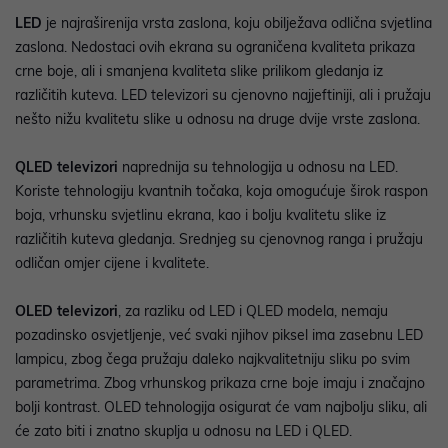
LED
je najraširenija vrsta zaslona, koju obilježava odlična svjetlina
zaslona. Nedostaci ovih ekrana su ograničena kvaliteta prikaza
crne boje, ali i smanjena kvaliteta slike prilikom gledanja iz
različitih kuteva. LED televizori su cjenovno najjeftiniji, ali i pružaju
nešto nižu kvalitetu slike u odnosu na druge dvije vrste zaslona.
QLED
televizori
naprednija su tehnologija u odnosu na LED.
Koriste tehnologiju kvantnih točaka, koja omogućuje širok raspon
boja, vrhunsku svjetlinu ekrana, kao i bolju kvalitetu slike iz
različitih kuteva gledanja. Srednjeg su cjenovnog ranga i pružaju
odličan omjer cijene i kvalitete.
OLED
televizori
, za razliku od LED i QLED modela, nemaju
pozadinsko osvjetljenje, već svaki njihov piksel ima zasebnu LED
lampicu, zbog čega pružaju daleko najkvalitetniju sliku po svim
parametrima. Zbog vrhunskog prikaza crne boje imaju i značajno
bolji kontrast. OLED tehnologija osigurat će vam najbolju sliku, ali
će zato biti i znatno skuplja u odnosu na LED i QLED.