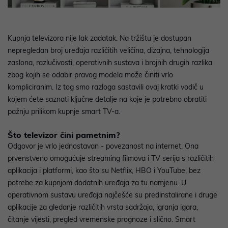
Kupnja televizora nije lak zadatak. Na tržištu je dostupan
nepregledan broj uređaja različitih veličina, dizajna, tehnologija
zaslona, razlučivosti, operativnih sustava i brojnih drugih razlika
zbog kojih se odabir pravog modela može činiti vrlo
kompliciranim. Iz tog smo razloga sastavili ovaj kratki vodič u
kojem ćete saznati ključne detalje na koje je potrebno obratiti
pažnju prilikom kupnje smart TV-a.
Što televizor čini pametnim?
Odgovor je vrlo jednostavan - povezanost na internet. Ona
prvenstveno omogućuje
streaming filmova i TV serija s različitih
aplikacija i platformi, kao što su Netflix, HBO i YouTube, bez
potrebe za kupnjom dodatnih uređaja za tu namjenu. U
operativnom sustavu uređaja najčešće su predinstalirane i druge
aplikacije za gledanje različitih vrsta sadržaja, igranja igara,
čitanje vijesti, pregled vremenske prognoze i slično. Smart