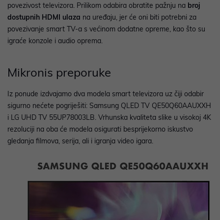
povezivost televizora. Prilikom odabira obratite pažnju na
broj
dostupnih HDMI ulaza
na uređaju, jer će oni biti potrebni za
povezivanje smart TV-a s većinom dodatne opreme, kao što su
igraće konzole i audio oprema.
Mikronis preporuke
Iz ponude izdvajamo dva modela smart televizora uz čiji odabir
sigurno nećete pogriješiti:
Samsung QLED TV QE50Q60AAUXXH
i LG UHD TV 55UP78003LB. Vrhunska kvaliteta slike u visokoj 4K
rezoluciji na oba će modela osigurati besprijekorno iskustvo
gledanja filmova, serija, ali i igranja video igara.