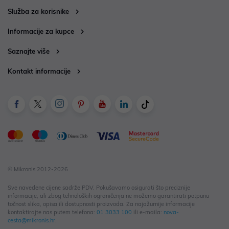
Služba za korisnike
Informacije za kupce
Saznajte više
Kontakt informacije
© Mikronis 2012-2026
Sve navedene cijene sadrže PDV. Pokušavamo osigurati što preciznije
informacije, ali zbog tehnoloških ograničenja ne možemo garantirati potpunu
točnost slika, opisa ili dostupnosti proizvoda. Za najažurnije informacije
kontaktirajte nas putem telefona:
01 3033 100
ili e-maila:
nova-
cesta@mikronis.hr
.