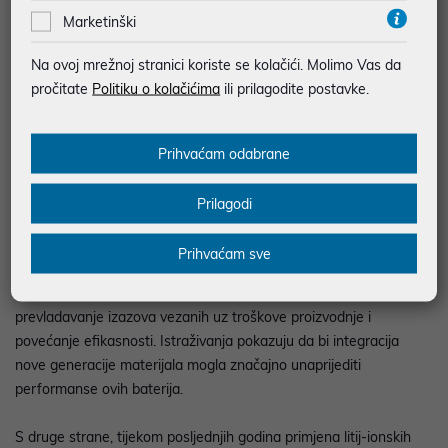
baterije zahtijevaju vađenje ruda koje može uzrokovati značajnu
Marketinški
ekološku štetu. Također, otpadne litijske baterije sadrže štetne
kemikalije koje mogu kontaminirati tlo i vodene resurse ako se ne
Na ovoj mrežnoj stranici koriste se kolačići. Molimo Vas da
recikliraju ispravno.
pročitate
Politiku o kolačićima
ili prilagodite postavke.
Solid-state baterije nude mogućnost smanjenja tih negativnih
Prihvaćam odabrane
utjecaja svojim potencijalno manje opasnim materijalnim
sastavom. Iako solid-state tehnologija može pomoći u smanjenju
Prilagodi
štete po okoliš, njezin trenutni utjecaj na okoliš treba dodatno
istražiti kako bi se potvrdila održivost u praktičnoj primjeni.
Prihvaćam sve
Proces razvoja novih rješenja
Trenutni proces razvoja solid-state baterija fokusira se na
prevladavanje izazova vezanih uz troškove proizvodnje i
povećanje efikasnosti. Istraživanja pokazuju da bi integracija
nove generacije materijala mogla značajno unaprijediti
performanse ovih baterija.
S druge strane, tijekom posljednjih godina primjena litij-ionskih