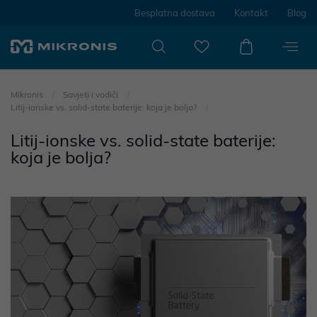
Besplatna dostava
Kontakt
Blog
Mikronis
Savjeti i vodiči
Litij-ionske vs. solid-state baterije: koja je bolja?
Litij-ionske vs. solid-state baterije:
koja je bolja?