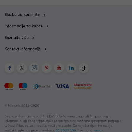
Služba za korisnike
Informacije za kupce
Saznajte više
Kontakt informacije
© Mikronis 2012-2026
Sve navedene cijene sadrže PDV. Pokušavamo osigurati što preciznije
informacije, ali zbog tehnoloških ograničenja ne možemo garantirati potpunu
točnost slika, opisa ili dostupnosti proizvoda. Za najažurnije informacije
kontaktirajte nas putem telefona:
01 3033 100
ili e-maila:
nova-