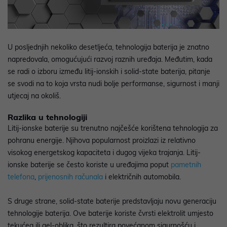
U posljednjih nekoliko desetljeća, tehnologija baterija je znatno
napredovala, omogućujući razvoj raznih uređaja. Međutim, kada
se radi o izboru između litij-ionskih i solid-state baterija, pitanje
se svodi na to koja vrsta nudi bolje performanse, sigurnost i manji
utjecaj na okoliš.
Razlika u tehnologiji
Litij-ionske baterije su trenutno najčešće korištena tehnologija za
pohranu energije. Njihova popularnost proizlazi iz relativno
visokog energetskog kapaciteta i dugog vijeka trajanja. Litij-
ionske baterije se često koriste u uređajima poput
pametnih
telefona
,
prijenosnih računala
i električnih automobila.
S druge strane, solid-state baterije predstavljaju novu generaciju
tehnologije baterija. Ove baterije koriste čvrsti elektrolit umjesto
tekućeg ili gel-oblika, što rezultira povećanom sigurnošću i