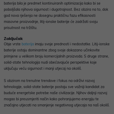
baterija bila je predmet kontinuiranih optimizacija kako bi se
poboljšala njihova sigurnost i dugotrajnost. Bez obzira na to, dok
god nova rješenja ne dosegnu praktičnu fazu efikasnosti
masovne proizvodnje, litij-ionske baterije će zadržati svoju
prisutnost na tržištu.
Zaključak
Obje vrste
baterija
imaju svoje prednosti i nedostatke. Litij-ionske
baterije ostaju dominantne zbog svoje dokazano učinkovite
primjene u velikom broju komercijalnih proizvoda. S druge strane,
solid-state tehnologija nudi obećavajuće perspektive koje
uključuju veću sigurnost i manji utjecaj na okoliš.
S obzirom na trenutne trendove i fokus na održivi razvoj
tehnologije, solid-state baterije postaju sve važniji kandidat za
buduće energetske potrebe naše civilizacije. Njihov daljnji razvoj
mogao bi preusmjeriti način kako pohranjujemo energiju te
značajno utjecati na smanjenje negativnog utjecaja na naš okoliš.