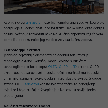
Kupnja novog
televizora
može biti komplicirana zbog velikog broja
opcija koje su danas dostupne na tržištu. Kako biste lakše donijeli
odluku, važno je razmotriti nekoliko ključnih aspekata koji će vam
pomoći u odabiru najboljeg modela za vašu kućnu zabavu.
Tehnologija ekrana
Jedan od najvažnijih elemenata pri odabiru televizora je
tehnologija ekrana. Današnji modeli dolaze s različitim
tehnologijama prikaza poput
OLED
,
QLED
i
LED
ekrana. OLED
ekrani poznati su po svojim beskonačnim kontrastima i dubokim
crnim nijansama jer svaka dioda emitira vlastito svjetlo. S druge
strane, QLED
televizori
koriste kvantne točke za poboljšanje
svjetline i boja pružajući živopisnije slike, čak i u osvijetljenim
prostorijama.
Veličina televizora i soba