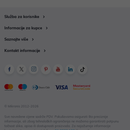
Služba za korisnike
Informacije za kupce
Saznajte više
Kontakt informacije
© Mikronis 2012-2026
Sve navedene cijene sadrže PDV. Pokušavamo osigurati što preciznije
informacije, ali zbog tehnoloških ograničenja ne možemo garantirati potpunu
točnost slika, opisa ili dostupnosti proizvoda. Za najažurnije informacije