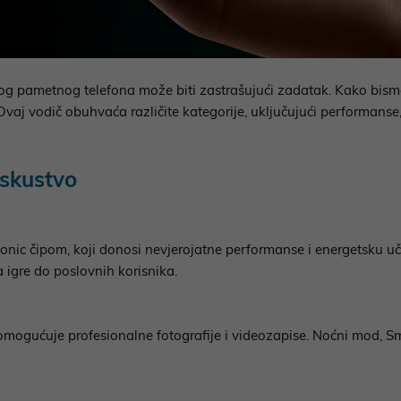
vog pametnog telefona može biti zastrašujući zadatak. Kako bismo v
vaj vodič obuhvaća različite kategorije, uključujući performanse, 
iskustvo
onic čipom, koji donosi nevjerojatne performanse i energetsku uči
a igre do poslovnih korisnika.
omogućuje profesionalne fotografije i videozapise. Noćni mod, S