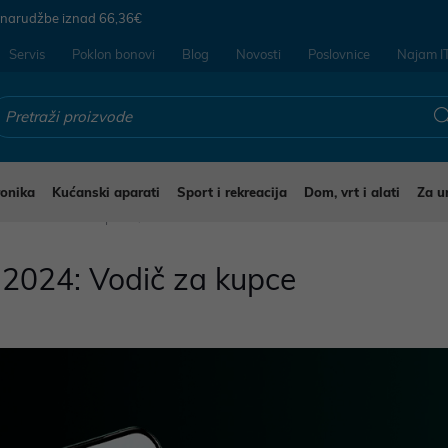
 narudžbe iznad
66,36€
Servis
Poklon bonovi
Blog
Novosti
Poslovnice
Najam I
ronika
Kućanski aparati
Sport i rekreacija
Dom, vrt i alati
Za u
i 2024: Vodič za kupce
i 2024: Vodič za kupce