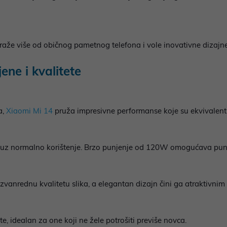
traže više od običnog pametnog telefona i vole inovativne dizajne
jene i kvalitete
a,
Xiaomi Mi 14
pruža impresivne performanse koje su ekvivalen
a uz normalno korištenje. Brzo punjenje od 120W omogućava pu
nrednu kvalitetu slika, a elegantan dizajn čini ga atraktivnim 
e, idealan za one koji ne žele potrošiti previše novca.