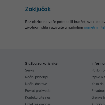
Zaključak
Bez obzira na vaše potrebe ili budžet, svaki od o
životnom stilu i uživajte u najboljim
pametnim te
Služba za korisnike
Informa
Servis
Poklon b
Načini plaćanja
Izjave o 
Načini dostave
Kako do 
Povrat proizvoda
Privatno
Kontaktirajte nas
Grenke f
Odjel reklamacije
Kupnja na