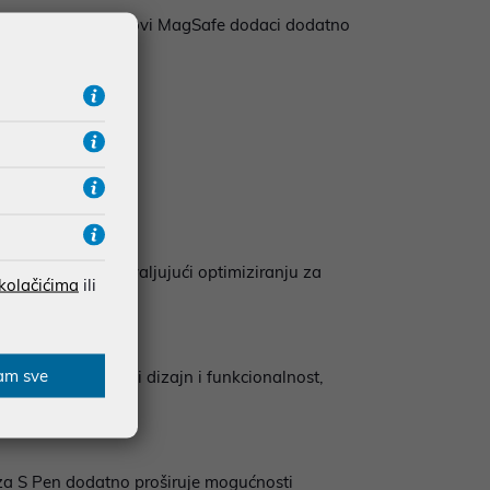
bežično punjenje i novi MagSafe dodaci dodatno
jbolji izbor.
st, posebno zahvaljujući optimiziranju za
 kolačićima
ili
am sve
anima futuristički dizajn i funkcionalnost,
a za S Pen dodatno proširuje mogućnosti