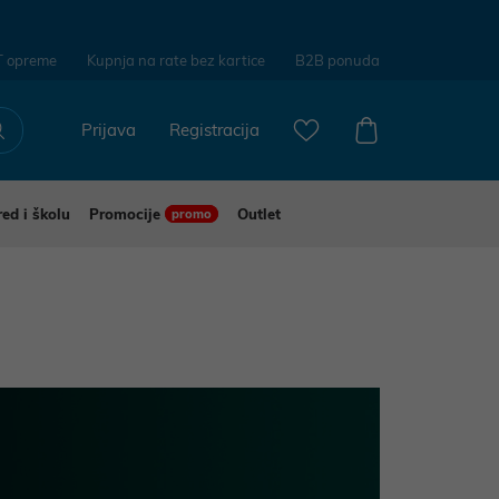
T opreme
Kupnja na rate bez kartice
B2B ponuda
Prijava
Registracija
red i školu
Promocije
Outlet
promo