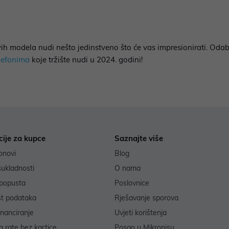
vih modela nudi nešto jedinstveno što će vas impresionirati. Oda
lefonima
koje tržište nudi u 2024. godini!
cije za kupce
Saznajte više
onovi
Blog
sukladnosti
O nama
popusta
Poslovnice
st podataka
Rješavanje sporova
inanciranje
Uvjeti korištenja
 rate bez kartice
Posao u Mikronisu