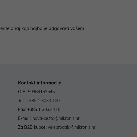
berite onaj koji najbolje odgovara vašem
Kontakt informacije
OIB: 59964152545
Tel.:
+385 1 3033 100
Fax: +385 1 3033 115
E-mail:
nova-cesta@mikronis.hr
Za B2B kupce:
veleprodaja@mikronis.hr