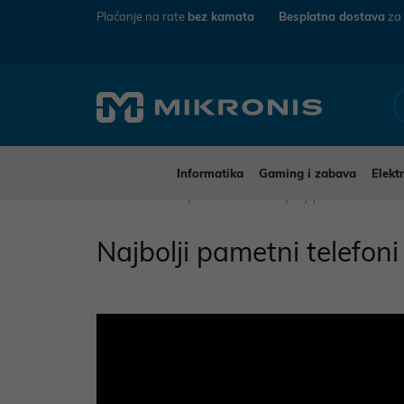
Plaćanje na rate
bez kamata
Besplatna dostava
za
Informatika
Gaming i zabava
Elekt
Mikronis
Savjeti i vodiči
Najbolji pametni telefon
Najbolji pametni telefon