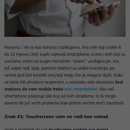
Naravno, i mi se kao korisnici razlikujemo, ima onih koji svakih 6
do 12 mjeseci žele kupiti najnoviji smartphone, a ima i onih koji su
savršeno sretni sa svojim trenutnim “starim” uređajem jer, eto,
još uvijek radi. Ipak, pametni telefoni su velika investicija, pa
većina ljudi želi koristiti onaj koji imaju čim je moguće duže. Kako
ne biste bili uhvaćeni nespremni, u nastavku vam donosimo
šest
znakova da vam možda treba
novi smartphone
. Ako vaš
smartphone pokazuje bilo koji od ovih simptoma, to bi moglo
dovesti do još većih problema koje potom nećete moći zaustaviti.
Znak #1: Touchscreen vam ne radi kao nekad
Jeste li primijetili da vaš
touchscreen postaje sve manje