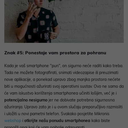
Znak #5: Ponestaje vam prostora za pohranu
Kada je vaš smartphone "pun", on sigurno neće raditi kako treba.
Tada ne možete fotografirati, snimati videozapise ili preuzimati
nove aplikacije, a ponekad upravo zbog manjka prostora nećete
biti u mogućnosti ažurirati svoj operativni sustav. Ovo ne samo da
će vam iskustvo korištenja smartphonea učiniti lošijim, već je i
potencijalno nesigurno
jer ne dobivate potrebna sigurnosna
ažuriranja. Upravo zato je i u ovom slučaju preporučljivo razmisliti
i uložiti u novi pametni telefon. Svakako posjetite Mikronis
webshop
i
otkrijte našu ponudu smartphonea
kako biste
pronašli onaj koji će vam najbolje odgovarati.