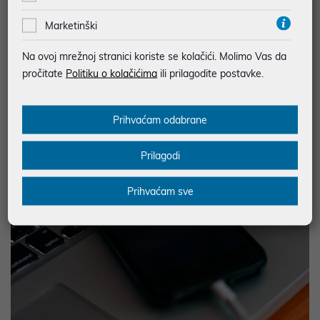
tehnologijom ugrađenom u ova “super računala” veličine dlana,
baterija je ta koja će vjerojatno prestati funkcionirati puno prije
Marketinški
bilo čega drugoga u vašem uređaju. Ako je vaš smartphone star
Na ovoj mrežnoj stranici koriste se kolačići. Molimo Vas da
više od dvije godine i
ne može izdržati jutro bez punjenja
,
pročitate
Politiku o kolačićima
ili prilagodite postavke.
vjerojatno je vrijeme za novi. Međutim, ako je baterija jedini
problem, a svi ostali sustavi rade dobro, provjerite možete li
možda instalirati novu bateriju.
Prihvaćam odabrane
Prilagodi
Prihvaćam sve