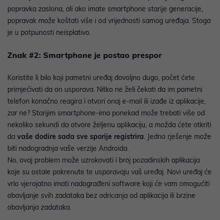
popravka zaslona, ali ako imate smartphone starije generacije,
popravak može koštati više i od vrijednosti samog uređaja. Stoga
je u potpunosti neisplativo.
Znak #2: Smartphone je postao prespor
Koristite li bilo koji pametni uređaj dovoljno dugo, počet ćete
primjećivati da on usporava. Nitko ne želi čekati da im pametni
telefon konačno reagira i otvori onaj e-mail ili izađe iz aplikacije,
zar ne? Starijim smartphone-ima ponekad može trebati više od
nekoliko sekundi da otvore željenu aplikaciju, a možda ćete otkriti
da
vaše dodire sada sve sporije registrira
. Jedno rješenje može
biti nadogradnja vaše verzije Androida.
No, ovaj problem može uzrokovati i broj pozadinskih aplikacija
koje su ostale pokrenute te usporavaju vaš uređaj. Novi uređaj će
vrlo vjerojatno imati nadograđeni software koji će vam omogućiti
obavljanje svih zadataka bez odricanja od aplikacija ili brzine
obavljanja zadataka.