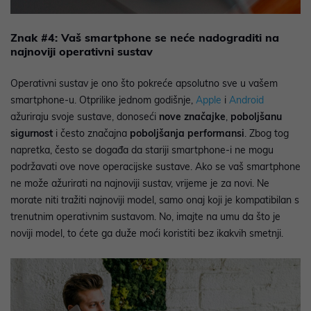
Znak #4: Vaš smartphone se neće nadograditi na
najnoviji operativni sustav
Operativni sustav je ono što pokreće apsolutno sve u vašem
smartphone-u. Otprilike jednom godišnje,
Apple
i
Android
ažuriraju svoje sustave, donoseći
nove značajke
,
poboljšanu
sigurnost
i često značajna
poboljšanja performansi
. Zbog tog
napretka, često se događa da stariji smartphone-i ne mogu
podržavati ove nove operacijske sustave. Ako se vaš smartphone
ne može ažurirati na najnoviji sustav, vrijeme je za novi. Ne
morate niti tražiti najnoviji model, samo onaj koji je kompatibilan s
trenutnim operativnim sustavom. No, imajte na umu da što je
noviji model, to ćete ga duže moći koristiti bez ikakvih smetnji.