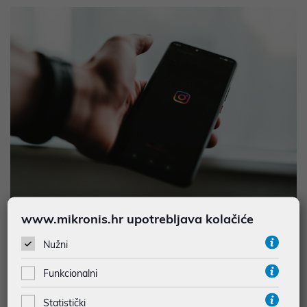
www.mikronis.hr upotrebljava kolačiće
Znakovi #3: Baterija vašeg smartphonea prazni se
rekordnom brzinom
Nužni
Ako svog smartphone 100% napunite, ali baterija traje samo
Funkcionalni
djelić onog vremena koliko je trajala nekoć i stalno ju trebate
iznova puniti, vrijeme je za novi. U usporedbi sa svom vrhunskom
Statistički