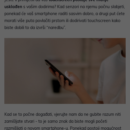
usklađen
s vašim dodirima? Kad senzori na njemu počnu slabjeti,
ponekad će vaš smartphone raditi sasvim dobro, a drugi put ćete
morati više puta povlačiti prstom ili dodirivati ​​touchscreen kako
biste dobili to da izvrši “naredbu”.
Kad se to počne događati, vjerujte nam da ne gubite razum niti
zamišljate stvari - to je samo znak da biste mogli početi
razmišljati o novom smartphone-u. Ponekad postoji mogućnost