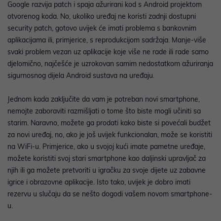
Google razvija patch i spaja ažurirani kod s Android projektom
otvorenog koda. No, ukoliko uređaj ne koristi zadnji dostupni
security patch, gotovo uvijek će imati problema s bankovnim
aplikacijama ili, primjerice, s reprodukcijom sadržaja. Manje-više
svaki problem vezan uz aplikacije koje više ne rade ili rade samo
djelomično, najčešće je uzrokovan samim nedostatkom ažuriranja
sigurnosnog dijela Android sustava na uređaju.
Jednom kada zaključite da vam je potreban novi smartphone,
nemojte zaboraviti razmišljati o tome što biste mogli učiniti sa
starim. Naravno, možete ga prodati kako biste si povećali budžet
za novi uređaj, no, ako je još uvijek funkcionalan, može se koristiti
na WiFi-u. Primjerice, ako u svojoj kući imate pametne uređaje,
možete koristiti svoj stari smartphone kao daljinski upravljač za
njih ili ga možete pretvoriti u igračku za svoje dijete uz zabavne
igrice i obrazovne aplikacije. Isto tako, uvijek je dobro imati
rezervu u slučaju da se nešto dogodi vašem novom smartphone-
u.