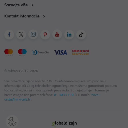
Saznajte više
Kontakt informacije
© Mikronis 2012-2026
Sve navedene cijene sadrže PDV. Pokušavamo osigurati što preciznije
informacije, ali zbog tehnoloških ograničenja ne možemo garantirati potpunu
točnost slika, opisa ili dostupnosti proizvoda. Za najažurnije informacije
kontaktirajte nas putem telefona:
01 3033 100
ili e-maila:
nova-
cesta@mikronis.hr
.