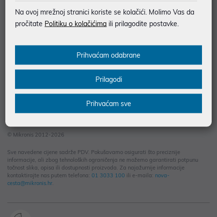
Informacije za kupce
Na ovoj mrežnoj stranici koriste se kolačići. Molimo Vas da
Saznajte više
pročitate
Politiku o kolačićima
ili prilagodite postavke.
Kontakt informacije
Prihvaćam odabrane
Prilagodi
Prihvaćam sve
© Mikronis 2012-2026
Sve navedene cijene sadrže PDV. Pokušavamo osigurati što preciznije
informacije, ali zbog tehnoloških ograničenja ne možemo garantirati potpunu
točnost slika, opisa ili dostupnosti proizvoda. Za najažurnije informacije
kontaktirajte nas putem telefona:
01 3033 100
ili e-maila:
nova-
cesta@mikronis.hr
.