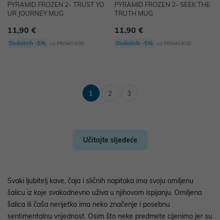
PYRAMID FROZEN 2- TRUST YO
PYRAMID FROZEN 2- SEEK THE
UR JOURNEY MUG
TRUTH MUG
11,90 €
11,90 €
uz
uz
Dodatnih -5%
Dodatnih -5%
PROMO KOD
PROMO KOD
1
2
3
Učitajte sljedeće
Svaki ljubitelj kave, čaja i sličnih napitaka ima svoju omiljenu
šalicu iz koje svakodnevno uživa u njihovom ispijanju. Omiljena
šalica ili čaša nerijetko ima neko značenje i posebnu
sentimentalnu vrijednost. Osim što neke predmete cijenimo jer su