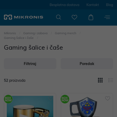
Besplatna dostava
Kontakt
Blog
Mikronis
Gaming i zabava
Gaming merch
Gaming šalice i čaše
Gaming šalice i čaše
Filtriraj
Poredak
52
proizvoda