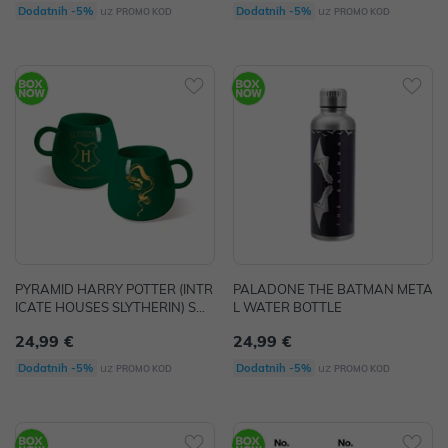
uz
uz
Dodatnih -5%
Dodatnih -5%
PROMO KOD
PROMO KOD
PYRAMID HARRY POTTER (INTR
PALADONE THE BATMAN META
ICATE HOUSES SLYTHERIN) SH
L WATER BOTTLE
APED MUG
24,99 €
24,99 €
uz
uz
Dodatnih -5%
Dodatnih -5%
PROMO KOD
PROMO KOD