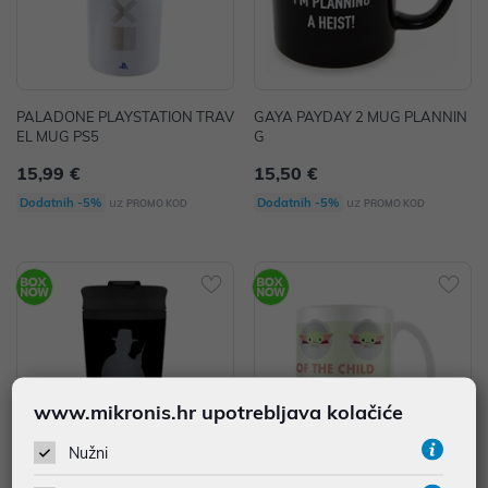
PALADONE PLAYSTATION TRAV
GAYA PAYDAY 2 MUG PLANNIN
EL MUG PS5
G
15,99 €
15,50 €
uz
uz
Dodatnih -5%
Dodatnih -5%
PROMO KOD
PROMO KOD
www.mikronis.hr upotrebljava kolačiće
Nužni