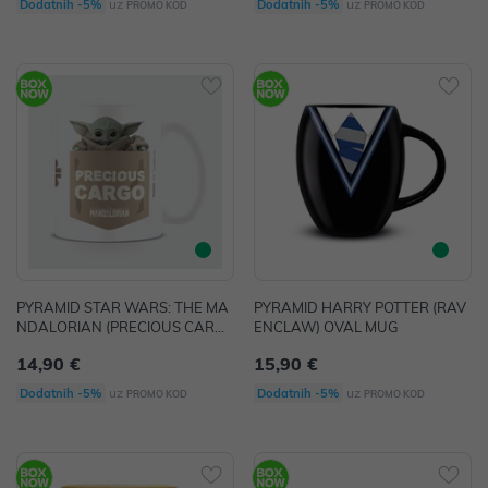
uz
uz
Dodatnih -5%
Dodatnih -5%
PROMO KOD
PROMO KOD
PYRAMID STAR WARS: THE MA
PYRAMID HARRY POTTER (RAV
NDALORIAN (PRECIOUS CARG
ENCLAW) OVAL MUG
O) MUG
14,90 €
15,90 €
uz
uz
Dodatnih -5%
Dodatnih -5%
PROMO KOD
PROMO KOD