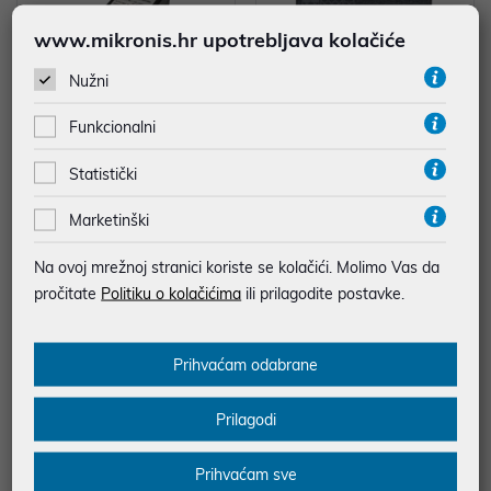
www.mikronis.hr upotrebljava kolačiće
Nužni
Funkcionalni
Chieftec napajanje vanjsko 85W,
Napajanje Chieftec PowerPlay G
Statistički
za Chieftec IX-01B/ IX-03B
PU-1200FC, 1200W, 80 PLUS PL
ATINUM, Modular, 140mm vent
66,96 €
219,00 €
Marketinški
uz
uz
Dodatnih -5%
Dodatnih -5%
PROMO KOD
PROMO KOD
Na ovoj mrežnoj stranici koriste se kolačići. Molimo Vas da
Snaga (W): 85
Snaga (W): 1200
pročitate
Politiku o kolačićima
ili prilagodite postavke.
Učinkovitost: 80+ Platinum
Modularno: Da
Prihvaćam odabrane
Prilagodi
Prihvaćam sve