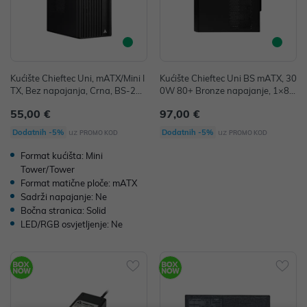
Kućište Chieftec Uni, mATX/Mini I
Kućište Chieftec Uni BS mATX, 30
TX, Bez napajanja, Crna, BS-20B
0W 80+ Bronze napajanje, 1×80
-OP
mm ventilator, crno (BS-10B-30
55,00 €
97,00 €
0)
uz
uz
Dodatnih -5%
Dodatnih -5%
PROMO KOD
PROMO KOD
Format kućišta: Mini
Tower/Tower
Format matične ploče: mATX
Sadrži napajanje: Ne
Bočna stranica: Solid
LED/RGB osvjetljenje: Ne