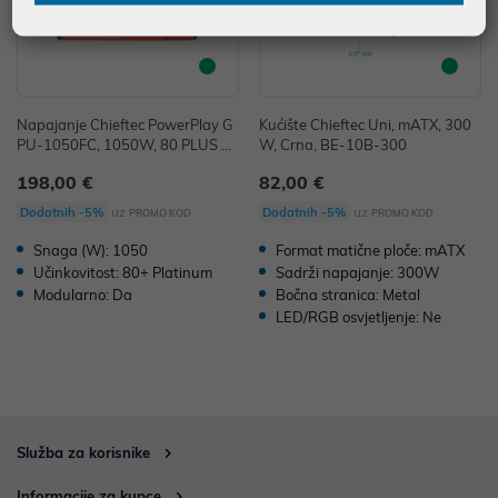
Napajanje Chieftec PowerPlay G
Kućište Chieftec Uni, mATX, 300
PU-1050FC, 1050W, 80 PLUS PL
W, Crna, BE-10B-300
ATINUM, Modular, 140mm vent
198,00 €
82,00 €
uz
uz
Dodatnih -5%
Dodatnih -5%
PROMO KOD
PROMO KOD
Snaga (W): 1050
Format matične ploče: mATX
Učinkovitost: 80+ Platinum
Sadrži napajanje: 300W
Modularno: Da
Bočna stranica: Metal
LED/RGB osvjetljenje: Ne
Služba za korisnike
Informacije za kupce