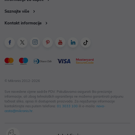
Saznajte više
Kontakt informacije
© Mikronis 2012-2026
Sve navedene cijene sadrže PDV. Pokušavamo osigurati što preciznije
informacije, ali zbog tehnoloških ograničenja ne možemo garantirati potpunu
točnost slika, opisa ili dostupnosti proizvoda. Za najažurnije informacije
kontaktirajte nas putem telefona:
01 3033 100
ili e-maila:
nova-
cesta@mikronis.hr
.