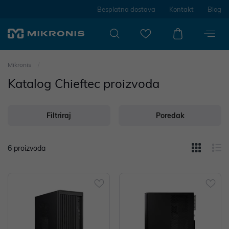
Besplatna dostava
Kontakt
Blog
Mikronis
Katalog Chieftec proizvoda
Filtriraj
Poredak
6
proizvoda