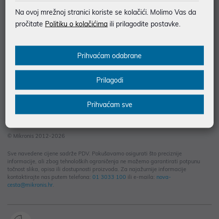
Informacije za kupce
Na ovoj mrežnoj stranici koriste se kolačići. Molimo Vas da
Saznajte više
pročitate
Politiku o kolačićima
ili prilagodite postavke.
Kontakt informacije
Prihvaćam odabrane
Prilagodi
Prihvaćam sve
© Mikronis 2012-2026
Sve navedene cijene sadrže PDV. Pokušavamo osigurati što preciznije
informacije, ali zbog tehnoloških ograničenja ne možemo garantirati potpunu
točnost slika, opisa ili dostupnosti proizvoda. Za najažurnije informacije
kontaktirajte nas putem telefona:
01 3033 100
ili e-maila:
nova-
cesta@mikronis.hr
.