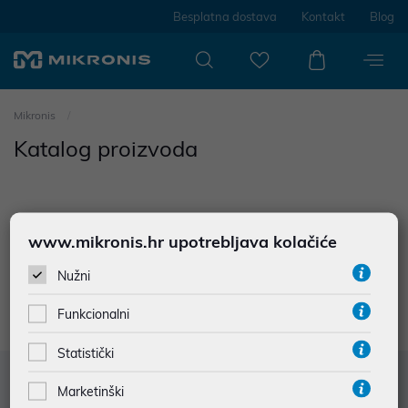
Besplatna dostava
Kontakt
Blog
Mikronis
Katalog proizvoda
www.mikronis.hr upotrebljava kolačiće
0
proizvoda
Nužni
Nisu prodađeni rezultati u kategoriji
Funkcionalni
Statistički
Služba za korisnike
Marketinški