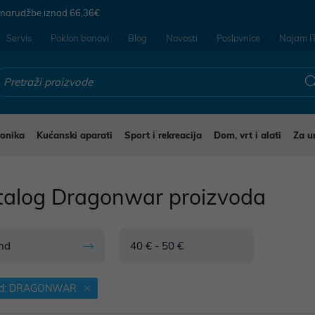
 narudžbe iznad
66,36€
Servis
Poklon bonovi
Blog
Novosti
Poslovnice
Najam I
ronika
Kućanski aparati
Sport i rekreacija
Dom, vrt i alati
Za u
talog Dragonwar proizvoda
nd
40 € - 50 €
nd: DRAGONWAR