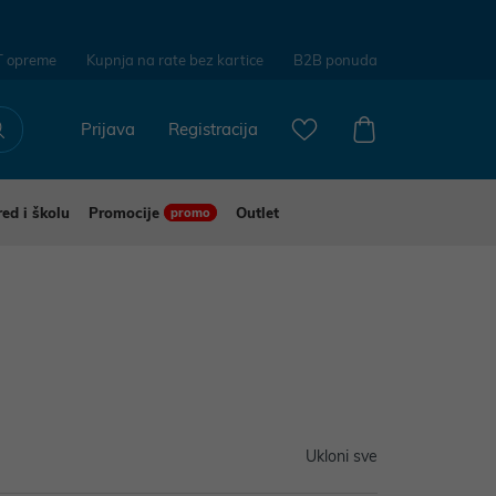
T opreme
Kupnja na rate bez kartice
B2B ponuda
Prijava
Registracija
red i školu
Promocije
Outlet
promo
Ukloni sve