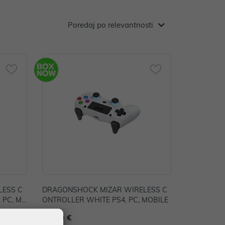
Poredaj po relevantnosti
LESS C
DRAGONSHOCK MIZAR WIRELESS C
 PC, M
ONTROLLER WHITE PS4, PC, MOBILE
44,99 €