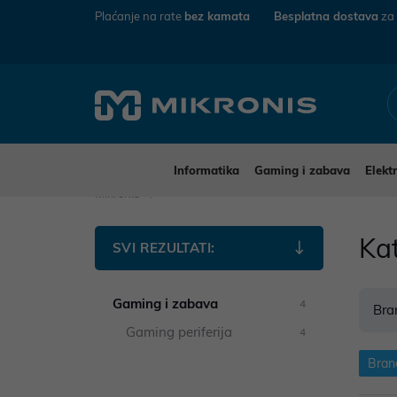
Plaćanje na rate
bez kamata
Besplatna dostava
za
Informatika
Gaming i zabava
Elekt
Mikronis
Ka
SVI REZULTATI:
Gaming i zabava
4
Bra
Gaming periferija
4
Bra