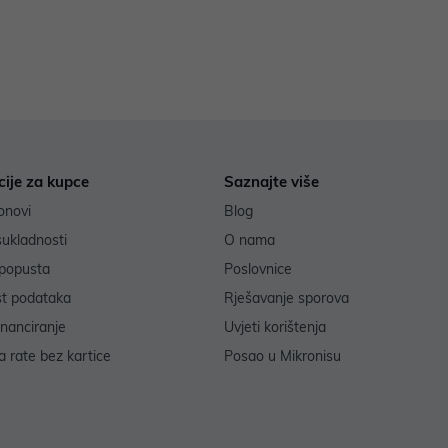
cije za kupce
Saznajte više
onovi
Blog
sukladnosti
O nama
popusta
Poslovnice
st podataka
Rješavanje sporova
inanciranje
Uvjeti korištenja
 rate bez kartice
Posao u Mikronisu