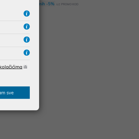
Dodatnih -5%
uz
PROMO KOD
 kolačićima
ili
am sve