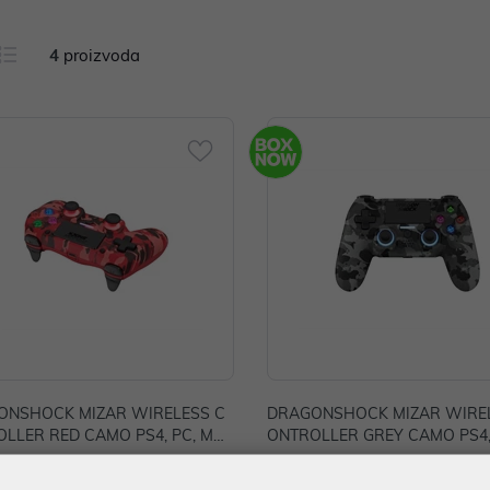
4
proizvoda
ONSHOCK MIZAR WIRELESS C
DRAGONSHOCK MIZAR WIRE
LLER RED CAMO PS4, PC, MO
ONTROLLER GREY CAMO PS4,
OBILE
 €
44,99 €