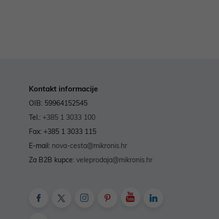
Kontakt informacije
OIB: 59964152545
Tel.:
+385 1 3033 100
Fax: +385 1 3033 115
E-mail:
nova-cesta@mikronis.hr
Za B2B kupce:
veleprodaja@mikronis.hr