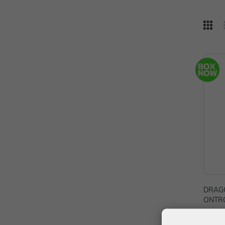
DRAG
ONTRO
BILE
44,99